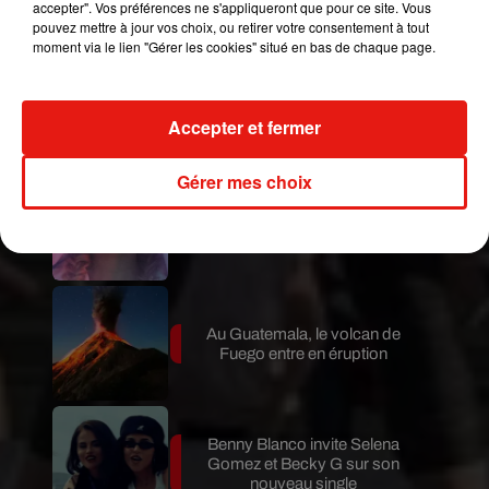
accepter". Vos préférences ne s'appliqueront que pour ce site. Vous
pouvez mettre à jour vos choix, ou retirer votre consentement à tout
moment via le lien "Gérer les cookies" situé en bas de chaque page.
Le fourmilier géant fait son retour
en Argentine, et en pleine...
Accepter et fermer
Gérer mes choix
Karol G dévoile la tracklist de
son nouvel album… avec des
invités...
Au Guatemala, le volcan de
Fuego entre en éruption
Benny Blanco invite Selena
Gomez et Becky G sur son
nouveau single