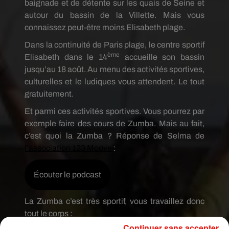
baignade et de détente sur les quais de Seine et
autour du bassin de la Villette. Mais vous
connaissez peut-être moins Elisabeth plage.
Dans la continuité de Paris plage, le centre sportif
ème
Elisabeth dans le 14
accueille son bassin
jusqu’au 18 août. Au menu des activités sportives,
culturelles et le ludiques vous attendent. Le tout
gratuitement.
Et parmi ces activités sportives. Vous pourrez par
exemple faire des cours de Zumba. Mais au fait,
c’est quoi la Zumba ? Réponse de Selma de
l’association 123 Moove
:
Écouter le podcast
La Zumba c’est très sportif, vous travaillez donc
tout le corps :
Continuer sans accepter