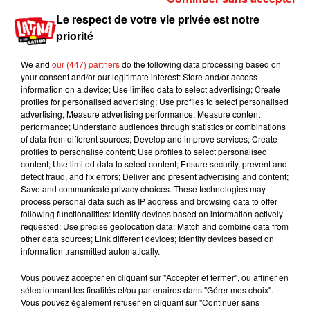
Écouter le podcast
Le respect de votre vie privée est notre
priorité
Sur place vous pourrez également vous essayer
We and
our (447) partners
do the following data processing based on
au Jumping Fitness :
your consent and/or our legitimate interest: Store and/or access
information on a device; Use limited data to select advertising; Create
profiles for personalised advertising; Use profiles to select personalised
Écouter le podcast
advertising; Measure advertising performance; Measure content
performance; Understand audiences through statistics or combinations
of data from different sources; Develop and improve services; Create
Sinon pour quelque chose de moins physique
profiles to personalise content; Use profiles to select personalised
vous pourrez toujours tenter les jeux de société
content; Use limited data to select content; Ensure security, prevent and
sur place ou faire trempette dans la piscine. Pour
detect fraud, and fix errors; Deliver and present advertising and content;
Save and communicate privacy choices. These technologies may
en profiter c’est jusqu’à mi août et c’est gratuit.
process personal data such as IP address and browsing data to offer
Publié : 18 juillet 2019 à 6h00 par Jérome
following functionalities: Identify devices based on information actively
requested; Use precise geolocation data; Match and combine data from
Pasanau
other data sources; Link different devices; Identify devices based on
Mundo Latino
information transmitted automatically.
Vous pouvez accepter en cliquant sur "Accepter et fermer", ou affiner en
sélectionnant les finalités et/ou partenaires dans "Gérer mes choix".
Guatemala : l'éruption du volcan
Vous pouvez également refuser en cliquant sur "Continuer sans
de Fuego est terminée