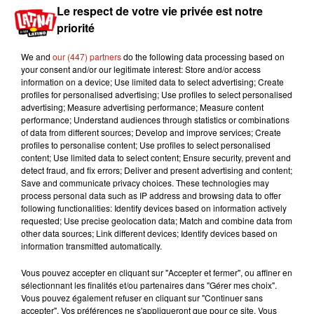
Le respect de votre vie privée est notre
priorité
We and
our (447) partners
do the following data processing based on
your consent and/or our legitimate interest: Store and/or access
information on a device; Use limited data to select advertising; Create
profiles for personalised advertising; Use profiles to select personalised
advertising; Measure advertising performance; Measure content
performance; Understand audiences through statistics or combinations
of data from different sources; Develop and improve services; Create
profiles to personalise content; Use profiles to select personalised
Voir cette publication sur Instagram
content; Use limited data to select content; Ensure security, prevent and
detect fraud, and fix errors; Deliver and present advertising and content;
Une publication partagée par Wilfred Warrior (@wilfredwarrior)
Save and communicate privacy choices. These technologies may
process personal data such as IP address and browsing data to offer
Plus de 230 000 abonnés. C’est plus que
following functionalities: Identify devices based on information actively
requested; Use precise geolocation data; Match and combine data from
beaucoup d’hommes pourtant jugés beaux. On
other data sources; Link different devices; Identify devices based on
est rassuré : on peut toujours compter sur Internet
information transmitted automatically.
pour soutenir les causes les plus improbables
.
Vous pouvez accepter en cliquant sur "Accepter et fermer", ou affiner en
sélectionnant les finalités et/ou partenaires dans "Gérer mes choix".
Vous pouvez également refuser en cliquant sur "Continuer sans
accepter". Vos préférences ne s'appliqueront que pour ce site. Vous