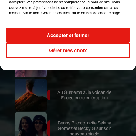
accepter". Vos préférences ne s'appliqueront que pour ce site. Vous
pouvez mettre à jour vos choix, ou retirer votre consentement à tout
moment via le lien "Gérer les cookies" situé en bas de chaque page.
Le fourmilier géant fait son retour
en Argentine, et en pleine...
Accepter et fermer
Gérer mes choix
Karol G dévoile la tracklist de
son nouvel album… avec des
invités...
Au Guatemala, le volcan de
Fuego entre en éruption
Benny Blanco invite Selena
Gomez et Becky G sur son
nouveau single