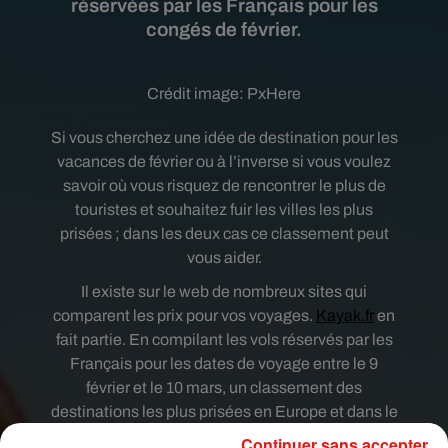
réservées par les Français pour les
congés de février.
Crédit image:
PxHere
Si vous cherchez une idée de destination pour les
vacances de février ou à l’inverse si vous voulez
savoir où vous risquez de rencontrer le plus de
touristes et souhaitez fuir les villes les plus
prisées ; dans les deux cas ce classement peut
vous aider.
Il existe sur le web de nombreux sites qui
comparent les prix pour vos voyages.
Kayak.fr
en
fait partie. En compilant les vols réservés par les
Français pour les dates de voyage entre le 9
février et le 10 mars, un classement des
destinations les plus prisées en Europe et dans le
monde a ainsi pu être établi.
Continuer sans accepter