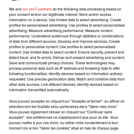
votre friteuse pendant encore 6 à 7 minutes. Elles
We and
our (447) partners
do the following data processing based on
vont dorer grâce à l’huile. Comme l’eau est plus
your consent and/or our legitimate interest: Store and/or access
information on a device; Use limited data to select advertising; Create
dense que l’huile, les frites ne sont pas grasses,
profiles for personalised advertising; Use profiles to select personalised
car l’huile ne les pénètre pas. C’est physique !
".
advertising; Measure advertising performance; Measure content
performance; Understand audiences through statistics or combinations
Et Pierre Marchesseau est formel : ces "frines"
of data from different sources; Develop and improve services; Create
contiennent 1 000 fois de matières grasses que
profiles to personalise content; Use profiles to select personalised
des frites habituelles. On file tester !
content; Use limited data to select content; Ensure security, prevent and
detect fraud, and fix errors; Deliver and present advertising and content;
Publié : 19 mai 2019 à 10h45 par A.L.
Save and communicate privacy choices. These technologies may
process personal data such as IP address and browsing data to offer
Mundo Latino
following functionalities: Identify devices based on information actively
requested; Use precise geolocation data; Match and combine data from
other data sources; Link different devices; Identify devices based on
Guatemala : l'éruption du volcan
information transmitted automatically.
de Fuego est terminée
Vous pouvez accepter en cliquant sur "Accepter et fermer", ou affiner en
sélectionnant les finalités et/ou partenaires dans "Gérer mes choix".
Vous pouvez également refuser en cliquant sur "Continuer sans
accepter". Vos préférences ne s'appliqueront que pour ce site. Vous
Le fourmilier géant fait son retour
pouvez mettre à jour vos choix, ou retirer votre consentement à tout
en Argentine, et en pleine...
moment via le lien "Gérer les cookies" situé en bas de chaque page.