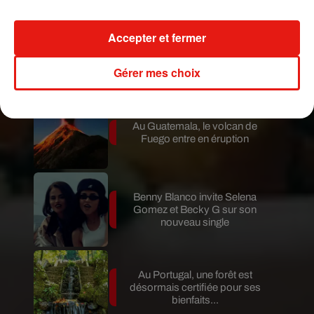
Accepter et fermer
Karol G dévoile la tracklist de
son nouvel album… avec des
invités...
Gérer mes choix
Au Guatemala, le volcan de
Fuego entre en éruption
Benny Blanco invite Selena
Gomez et Becky G sur son
nouveau single
Au Portugal, une forêt est
désormais certifiée pour ses
bienfaits...