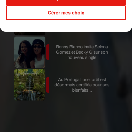
Gérer mes choix
Au Guatemala, le volcan de
Fuego entre en éruption
Benny Blanco invite Selena
Gomez et Becky G sur son
nouveau single
Au Portugal, une forêt est
désormais certifiée pour ses
bienfaits...