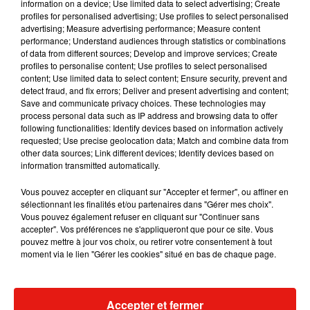
d’accident de la route, elle sera considérée
information on a device; Use limited data to select advertising; Create
profiles for personalised advertising; Use profiles to select personalised
comme un crime.
advertising; Measure advertising performance; Measure content
performance; Understand audiences through statistics or combinations
Publié : 29 novembre 2018 à 13h22 par Virgil
of data from different sources; Develop and improve services; Create
Bauchaud
profiles to personalise content; Use profiles to select personalised
Mundo Latino
content; Use limited data to select content; Ensure security, prevent and
detect fraud, and fix errors; Deliver and present advertising and content;
Save and communicate privacy choices. These technologies may
process personal data such as IP address and browsing data to offer
Guatemala : l'éruption du volcan
following functionalities: Identify devices based on information actively
de Fuego est terminée
requested; Use precise geolocation data; Match and combine data from
other data sources; Link different devices; Identify devices based on
information transmitted automatically.
Vous pouvez accepter en cliquant sur "Accepter et fermer", ou affiner en
Le fourmilier géant fait son retour
sélectionnant les finalités et/ou partenaires dans "Gérer mes choix".
en Argentine, et en pleine...
Vous pouvez également refuser en cliquant sur "Continuer sans
accepter". Vos préférences ne s'appliqueront que pour ce site. Vous
pouvez mettre à jour vos choix, ou retirer votre consentement à tout
moment via le lien "Gérer les cookies" situé en bas de chaque page.
Karol G dévoile la tracklist de
son nouvel album… avec des
invités...
Accepter et fermer