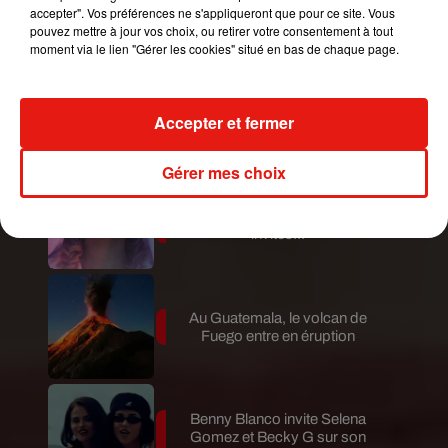
de Fuego est terminée
accepter". Vos préférences ne s'appliqueront que pour ce site. Vous
pouvez mettre à jour vos choix, ou retirer votre consentement à tout
moment via le lien "Gérer les cookies" situé en bas de chaque page.
Le fourmilier géant fait son retour
en Argentine, et en pleine...
Accepter et fermer
Gérer mes choix
Karol G dévoile la tracklist de
son nouvel album… avec des
invités...
Au Guatemala, le volcan de
Fuego entre en éruption
Benny Blanco invite Selena
Gomez et Becky G sur son