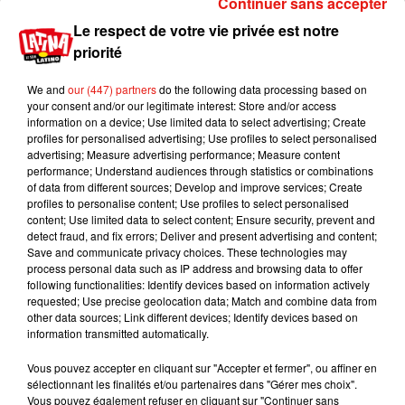
Continuer sans accepter
l’actrice américaine avait entamé un processus
pour tomber enceinte, enchaînant
FIV
et séances
Le respect de votre vie privée est notre
d’acupuncture.
« C’est une bataille longue et
priorité
difficile avec beaucoup de hauts et de
bas.
Cameron adorerait plus que tout devenir
We and
our (447) partners
do the following data processing based on
your consent and/or our legitimate interest: Store and/or access
maman
(…)
.
Benji et elle sont déterminés à
information on a device; Use limited data to select advertising; Create
réaliser leur rêve »
, déclarait récemment une
profiles for personalised advertising; Use profiles to select personalised
source proche du couple à
US Weekly
.
Un rêve
advertising; Measure advertising performance; Measure content
performance; Understand audiences through statistics or combinations
devenu réalité ?
of data from different sources; Develop and improve services; Create
profiles to personalise content; Use profiles to select personalised
Exclusive: Cameron Diaz convinced a child will
content; Use limited data to select content; Ensure security, prevent and
help her failing romance with Benji Madden,
detect fraud, and fix errors; Deliver and present advertising and content;
sources say!
https://t.co/MGpXLt4r0x
Save and communicate privacy choices. These technologies may
process personal data such as IP address and browsing data to offer
— Radar Online (@radar_online)
3 janvier 2018
following functionalities: Identify devices based on information actively
requested; Use precise geolocation data; Match and combine data from
Publié : 4 janvier 2018 à 16h45 par Aurélie Amcn
other data sources; Link different devices; Identify devices based on
Mundo Latino
information transmitted automatically.
Vous pouvez accepter en cliquant sur "Accepter et fermer", ou affiner en
sélectionnant les finalités et/ou partenaires dans "Gérer mes choix".
Guatemala : l'éruption du volcan
Vous pouvez également refuser en cliquant sur "Continuer sans