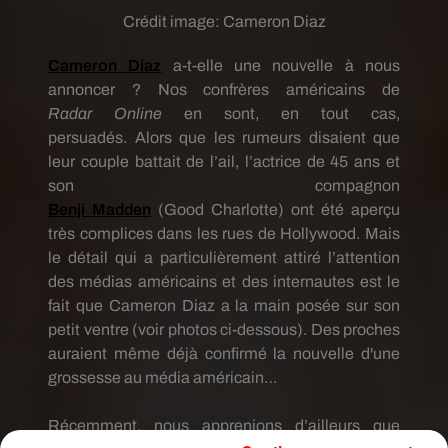
Crédit image:
Cameron Diaz
Cameron Diaz
a-t-elle une nouvelle à nous
annoncer ?
Nos confrères américains de
Radar
Online
en
sont, en tout cas,
persuadés.
Alors que les rumeurs disaient que
leur couple battait de l’ail, l’actrice de 45 ans et
son compagnon
Benji
Madden
(
Good
Charlotte)
ont été aperçu
très complices dans les rues de Hollywood.
Mais
le détail qui a particulièrement attiré l’attention
des médias américains et des internautes est le
fait que Cameron Diaz a la main posée sur son
petit ventre
(voir photos ci-dessous)
.
Des proches
auraient même déjà confirmé la nouvelle d'une
grossesse au média américain…
Récemment, nous apprenions d’ailleurs que