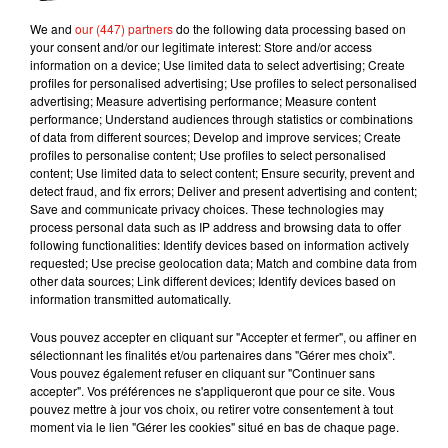
en prison pour extorsion, pour des histoires
We and
our (447) partners
do the following data processing based on
d'armes... ce genre de trucs"
, avait alors confié l'ex
your consent and/or our legitimate interest: Store and/or access
hooligan au journal
The Scottish Sun
en
information on a device; Use limited data to select advertising; Create
profiles for personalised advertising; Use profiles to select personalised
2017.
Dans une interview pour
Edinburgh Evening
advertising; Measure advertising performance; Measure content
News
le 13 avril dernier, Bradley Welsh s'était
performance; Understand audiences through statistics or combinations
remémoré ses années de banditisme et la prison.
of data from different sources; Develop and improve services; Create
profiles to personalise content; Use profiles to select personalised
Il expliquait que la boxe l'avait sauvé : "
Bien sûr
content; Use limited data to select content; Ensure security, prevent and
que je regrette ce que j'ai fait. J'ai une fille et un
detect fraud, and fix errors; Deliver and present advertising and content;
garçon qui est comme un fils pour moi. Et je vais
Save and communicate privacy choices. These technologies may
process personal data such as IP address and browsing data to offer
faire au mieux pour la société. C'est pour cela que
following functionalities: Identify devices based on information actively
je fais ce que je fais".
Aujourd'hui, nombreuses
requested; Use precise geolocation data; Match and combine data from
sont les personnes qui lui rendent hommage.
other data sources; Link different devices; Identify devices based on
information transmitted automatically.
Bradley John Welsh, my heart is broken.
Goodbye my amazing and beautiful friend.
Vous pouvez accepter en cliquant sur "Accepter et fermer", ou affiner en
sélectionnant les finalités et/ou partenaires dans "Gérer mes choix".
Thanks for making me a better person and
Vous pouvez également refuser en cliquant sur "Continuer sans
helping me to see the world in a kinder and wiser
accepter". Vos préférences ne s'appliqueront que pour ce site. Vous
way. �xa
pic.twitter.com/3duKqBxvxO
pouvez mettre à jour vos choix, ou retirer votre consentement à tout
moment via le lien "Gérer les cookies" situé en bas de chaque page.
— Irvine Welsh (@IrvineWelsh)
18 avril 2019