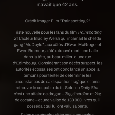
n'avait que 42 ans.
Crédit image:
Film "Trainspotting 2"
Triste nouvelle pour les fans du film
Trainspotting
2
! L'acteur Bradley Welsh qui incarnait le chef de
gang "
Mr. Doyle", aux côtés d’Ewan McGregor et
Ewen Bremner, a été retrouvé mort, une balle
dans la tête, au beau milieu d’une rue
d’Edimbourg. Considérant son décès suspect, les
autorités écossaises ont donc lancé un appel à
témoins pour tenter de déterminer les
circonstances de sa disparition tragique et ainsi
retrouver le coupable du tir. Selon le
Daily Star
,
c'est une affaire de drogue – 3kg d'héroïne et 2kg
de cocaïne – et une valise de 130 000 livres qu'il
possédait qui lui ont valu sa perte.
Selon des témoins cités par le magazine,