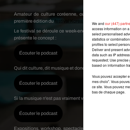
Crédit image:
Fac
Amateur de culture coréenne, ou tout simplement cu
première édition du
festival Korea Now
à Paris !
We and
our (447) partn
access information on a 
Le festival se déroule ce week-end au Pan Piper dans le
select personalised ad
présente le concept :
statistics or combinatio
profiles to select person
Deliver and present adv
Écouter le podcast
data such as IP address 
requested; Use precise g
based on information tra
Qui dit culture, dit musique et donc K Pop. Explications
Vous pouvez accepter en 
mes choix". Vous pouvez
Écouter le podcast
ce site. Vous pouvez met
bas de chaque page.
Si la musique n'est pas vraiment votre truc, vous pourrez 
Écouter le podcast
Expositions, workshop, spectacles, marchés, ateliers cu