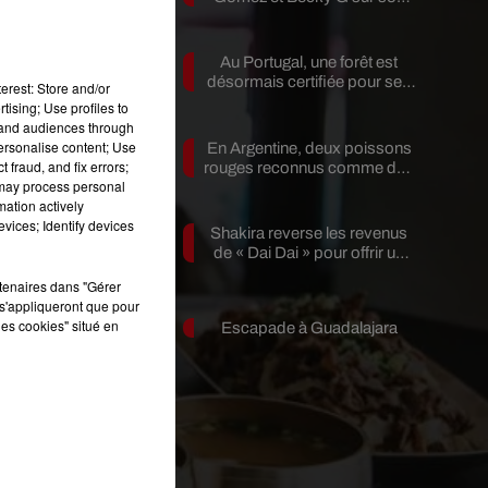
nouveau single
la
Au Portugal, une forêt est
désormais certifiée pour ses
erest: Store and/or
bienfaits...
tising; Use profiles to
ous
tand audiences through
personalise content; Use
En Argentine, deux poissons
 fraud, and fix errors;
rouges reconnus comme des
 may process personal
êtres...
mation actively
vices; Identify devices
Shakira reverse les revenus
de « Dai Dai » pour offrir un
avenir...
rtenaires dans "Gérer
s'appliqueront que pour
les cookies" situé en
Escapade à Guadalajara
La