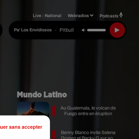
Live :
National
Webradios
Podcasts
Pitbull & Lenier
-
Pa' Los Envidiosos
Mundo Latino
Au Guatemala, le volcan de
Fuego entre en éruption
uer sans accepter
Benny Blanco invite Selena
Gomez et Becky G sur son