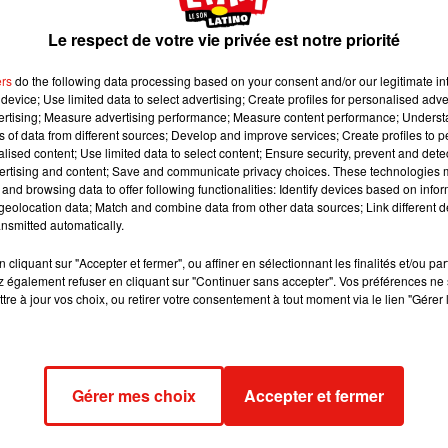
ebook Festival Korea Now
Le respect de votre vie privée est notre priorité
rieux de découvrir de nouveaux horizons ? Ne manquez pas 
ers
do the following data processing based on your consent and/or our legitimate int
device; Use limited data to select advertising; Create profiles for personalised adver
ème
 11
. Xavier est l’organisateur de cette première édition. Il n
vertising; Measure advertising performance; Measure content performance; Unders
ns of data from different sources; Develop and improve services; Create profiles to 
alised content; Use limited data to select content; Ensure security, prevent and detect
ertising and content; Save and communicate privacy choices. These technologies
and browsing data to offer following functionalities: Identify devices based on infor
eolocation data; Match and combine data from other data sources; Link different de
nsmitted automatically.
 :
cliquant sur "Accepter et fermer", ou affiner en sélectionnant les finalités et/ou pa
 également refuser en cliquant sur "Continuer sans accepter". Vos préférences ne 
tre à jour vos choix, ou retirer votre consentement à tout moment via le lien "Gérer 
toujours tester la cuisine coréenne :
Gérer mes choix
Accepter et fermer
linaires ou encore projections... Le week-end s’annonce riche. 