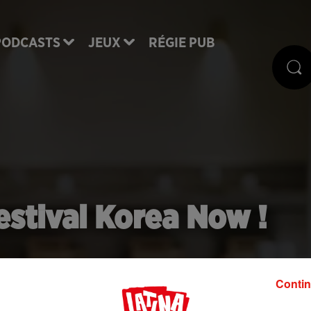
PODCASTS
JEUX
RÉGIE PUB
stival Korea Now !
écouvrir la Corée à Paris !
Contin