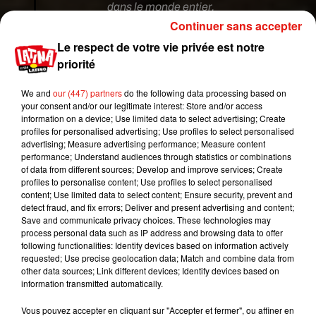
dans le monde entier.
Continuer sans accepter
Le projet est donc simple :
construire un
Le respect de votre vie privée est notre
téléphérique qui passerait autour des fameuses
priorité
lettres lors d’un trajet d’1,6 km qui durera 6
minutes
.
We and
our (447) partners
do the following data processing based on
your consent and/or our legitimate interest: Store and/or access
L’idée d’un téléphérique a déjà été proposée par
information on a device; Use limited data to select advertising; Create
le passé et s’est récemment imposée comme
profiles for personalised advertising; Use profiles to select personalised
une solution potentielle.
advertising; Measure advertising performance; Measure content
performance; Understand audiences through statistics or combinations
L’installation sera érigée
sur un terrain
of data from different sources; Develop and improve services; Create
appartenant déjà à la
Warner
, mais la société
profiles to personalise content; Use profiles to select personalised
content; Use limited data to select content; Ensure security, prevent and
attend d’abord
le feu vert du conseil municipal de
detect fraud, and fix errors; Deliver and present advertising and content;
Los Angeles
pour se lancer dans ce projet au coût
Save and communicate privacy choices. These technologies may
estimé à 100 millions de dollars (85 millions
process personal data such as IP address and browsing data to offer
following functionalities: Identify devices based on information actively
d’euros).
requested; Use precise geolocation data; Match and combine data from
other data sources; Link different devices; Identify devices based on
Publié : 14 juillet 2018 à 19h45 par Stéphane
information transmitted automatically.
Hubert
Mundo Latino
Vous pouvez accepter en cliquant sur "Accepter et fermer", ou affiner en