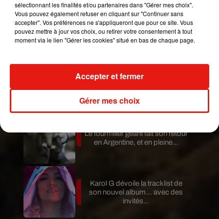
sélectionnant les finalités et/ou partenaires dans "Gérer mes choix".
Vous pouvez également refuser en cliquant sur "Continuer sans
accepter". Vos préférences ne s'appliqueront que pour ce site. Vous
Ces femmes autochtones
pouvez mettre à jour vos choix, ou retirer votre consentement à tout
redonnent vie à l’Amazonie !
moment via le lien "Gérer les cookies" situé en bas de chaque page.
Accepter et fermer
Guatemala : l'éruption du volcan
de Fuego est terminée
Gérer mes choix
Le fourmilier géant fait son retour
en Argentine, et en pleine...
Karol G dévoile la tracklist de
son nouvel album… avec des
invités...