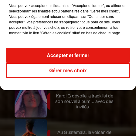
Thibaudier
Vous pouvez accepter en cliquant sur "Accepter et fermer", ou affiner en
sélectionnant les finalités et/ou partenaires dans "Gérer mes choix".
Mundo Latino
Vous pouvez également refuser en cliquant sur "Continuer sans
accepter". Vos préférences ne s'appliqueront que pour ce site. Vous
pouvez mettre à jour vos choix, ou retirer votre consentement à tout
Guatemala : l'éruption du volcan
moment via le lien "Gérer les cookies" situé en bas de chaque page.
de Fuego est terminée
Accepter et fermer
Le fourmilier géant fait son retour
Gérer mes choix
en Argentine, et en pleine...
Karol G dévoile la tracklist de
son nouvel album… avec des
invités...
Au Guatemala, le volcan de