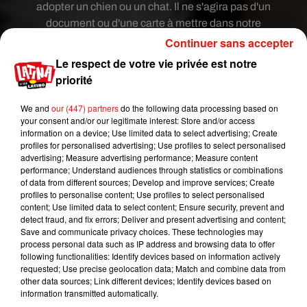
adopter un chien ou un chat. Il ne s'agira pas d'un
document ou d'une carte à mettre dans notre
portefeuille, mais d'un permis immatériel. Toutes
Continuer sans accepter
les personnes qui n'ont plus le droit de posséder
Le respect de votre vie privée est notre
un animal de compagnie seront en fait fichées
priorité
dans une base de données qui sera
systématiquement consultée par les refuges
We and
our (447) partners
do the following data processing based on
your consent and/or our legitimate interest: Store and/or access
avant toute adoption. En Belgique, les sanctions
information on a device; Use limited data to select advertising; Create
sont d'ailleurs plus strictes qu'en France à
profiles for personalised advertising; Use profiles to select personalised
l'encontre des individus coupables de violences
advertising; Measure advertising performance; Measure content
performance; Understand audiences through statistics or combinations
ou de maltraitances envers des animaux : jusqu'à
of data from different sources; Develop and improve services; Create
15 ans de prison et 10 millions d'euros d'amende.
profiles to personalise content; Use profiles to select personalised
content; Use limited data to select content; Ensure security, prevent and
Le permis d'adoption pourrait bientôt également
detect fraud, and fix errors; Deliver and present advertising and content;
voir le jour en France. Si les essais sont efficaces
Save and communicate privacy choices. These technologies may
process personal data such as IP address and browsing data to offer
en Belgique pour lutter contre les maltraitances
following functionalities: Identify devices based on information actively
animales, l'Hexagone pourrait donc faire de
requested; Use precise geolocation data; Match and combine data from
même.
other data sources; Link different devices; Identify devices based on
information transmitted automatically.
Publié : 30 janvier 2019 à 8h06 par Diane