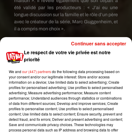
maison ».
Il révèle également que son départ a
été validé par les producteurs :
« J’ai eu une
longue discussion sur la famille et le rôle d’un père
avec le créateur de la série, Marc Guggenheim, et
il a compris mon choix ».
Continuer sans accepter
Echo
Kellum
ne tourne pas définitivement le dos
Olivier Queen et ses anciens acolytes de
Le respect de votre vie privée est notre
la
Team
Arrow
.
Il est ouvert à un éventuel retour de
priorité
Mr.
Terrific
à Star
City
:
« Rien n’a été finalisé pour
le moment, mais je suis 100 % partant, donc cela
We and
our (447) partners
do the following data processing based on
your consent and/or our legitimate interest: Store and/or access
devrait se faire à un moment donné dans le futur ».
information on a device; Use limited data to select advertising; Create
profiles for personalised advertising; Use profiles to select personalised
advertising; Measure advertising performance; Measure content
performance; Understand audiences through statistics or combinations
of data from different sources; Develop and improve services; Create
profiles to personalise content; Use profiles to select personalised
content; Use limited data to select content; Ensure security, prevent and
detect fraud, and fix errors; Deliver and present advertising and content;
Save and communicate privacy choices. These technologies may
process personal data such as IP address and browsing data to offer