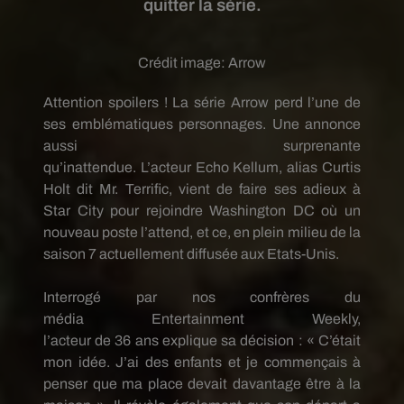
quitter la série.
Crédit image:
Arrow
Attention spoilers !
La série
Arrow
perd l’une de
ses emblématiques personnages.
Une annonce
aussi surprenante
qu’inattendue.
L’acteur
Echo
Kellum
, alias Curtis
Holt dit Mr.
Terrific
, vient de faire ses adieux à
Star
City
pour rejoindre Washington DC où un
nouveau poste l’attend, et ce, en plein milieu de la
saison 7 actuellement diffusée aux Etats-Unis.
Interrogé par nos confrères du
média
Entertainment
Weekly
,
l’acteur
de
36
ans
explique sa décision :
« C’était
mon idée.
J’ai des enfants et je commençais à
penser que ma place devait davantage être à la