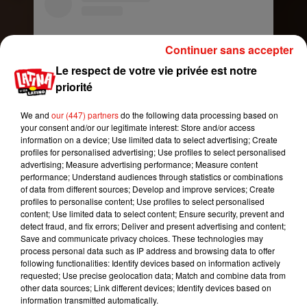
Continuer sans accepter
Le respect de votre vie privée est notre
priorité
We and
our (447) partners
do the following data processing based on
your consent and/or our legitimate interest: Store and/or access
information on a device; Use limited data to select advertising; Create
profiles for personalised advertising; Use profiles to select personalised
Voir cette publication sur Instagram
advertising; Measure advertising performance; Measure content
Una mujer sin miedo. La que va de la mano del
performance; Understand audiences through statistics or combinations
of data from different sources; Develop and improve services; Create
tiempo respetándo y aceptando su paso. Pero
profiles to personalise content; Use profiles to select personalised
eso si , el mismísimo tiempo no se olvida que
content; Use limited data to select content; Ensure security, prevent and
ella cuando quiere y se le antoja cambia las
detect fraud, and fix errors; Deliver and present advertising and content;
Save and communicate privacy choices. These technologies may
agujas del reloj con la varita mágica con la que
process personal data such as IP address and browsing data to offer
nació , para permanecer intacta en el Alma de
following functionalities: Identify devices based on information actively
La Niña que siempre fue y será. Pura , sincera,
requested; Use precise geolocation data; Match and combine data from
other data sources; Link different devices; Identify devices based on
fuerte , Bella , incansable, noble , auténtica ,
information transmitted automatically.
única , inmensa . Feliz cumpleaños mamá,