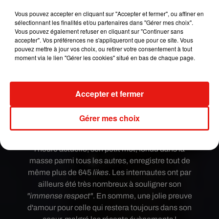
celebrarte es el mejor regalo de la vida . Te amo
Vous pouvez accepter en cliquant sur "Accepter et fermer", ou affiner en
sélectionnant les finalités et/ou partenaires dans "Gérer mes choix".
. #happybirthday #lamadrequemeparió
Vous pouvez également refuser en cliquant sur "Continuer sans
#Tequierosinremedioninguno
accepter". Vos préférences ne s'appliqueront que pour ce site. Vous
#siempreparatodoyparatodos
pouvez mettre à jour vos choix, ou retirer votre consentement à tout
moment via le lien "Gérer les cookies" situé en bas de chaque page.
#cuandomellamaportelefonoson3horasminimoha
blandosoloella #LA #lamejor #partedemi
#vienencosasbonitas #lavidaesbella
Accepter et fermer
Une publication partagée par
�x&Èx&Èx&a�x&�
(@raquel
Gérer mes choix
Un commentaire qui n'est pas passé inaperçu et
qui a véritablement conquis le cœur de ses fans.
À
l'heure actuelle, son petit mot, fondu dans la
masse parmi tous les autres, enregistre tout de
même plus de 645
likes
. Les internautes
ont par
ailleurs été très nombreux à souligner son
"immense respect"
. En somme, une jolie preuve
d'amour pour celle qui restera toujours dans son