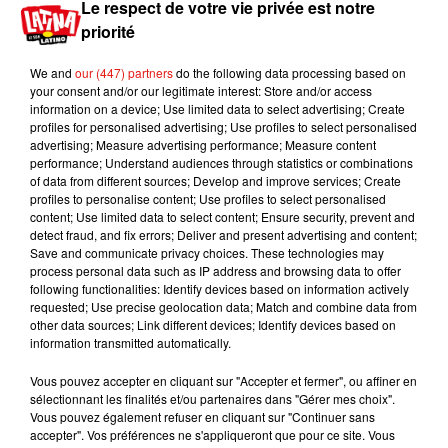
Le respect de votre vie privée est notre
Disney sortira en salle le 22 mai 2019.
priorité
We can show you the world... of Disney’s live-
We and
our (447) partners
do the following data processing based on
action
#Aladdin
! Get a shining, shimmering,
your consent and/or our legitimate interest: Store and/or access
splendid first look at the reimagined classic in our
information on a device; Use limited data to select advertising; Create
profiles for personalised advertising; Use profiles to select personalised
magical First Look issue:
advertising; Measure advertising performance; Measure content
https://t.co/Kwkcdfen5v
performance; Understand audiences through statistics or combinations
pic.twitter.com/7NbyiRRcLH
of data from different sources; Develop and improve services; Create
profiles to personalise content; Use profiles to select personalised
— Entertainment Weekly (@EW)
19 décembre
content; Use limited data to select content; Ensure security, prevent and
2018
detect fraud, and fix errors; Deliver and present advertising and content;
Save and communicate privacy choices. These technologies may
Publié : 19 décembre 2018 à 15h30 par Aurélie
process personal data such as IP address and browsing data to offer
following functionalities: Identify devices based on information actively
Amcn
requested; Use precise geolocation data; Match and combine data from
Mundo Latino
other data sources; Link different devices; Identify devices based on
information transmitted automatically.
Vous pouvez accepter en cliquant sur "Accepter et fermer", ou affiner en
Guatemala : l'éruption du volcan
sélectionnant les finalités et/ou partenaires dans "Gérer mes choix".
de Fuego est terminée
Vous pouvez également refuser en cliquant sur "Continuer sans
accepter". Vos préférences ne s'appliqueront que pour ce site. Vous