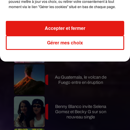
pouvez mettre à jour vos choix, ou retirer votre consentement à tout
moment via le lien "Gérer les cookies" situé en bas de chaque page.
Le fourmilier géant fait son retour
en Argentine, et en pleine...
Accepter et fermer
Gérer mes choix
Karol G dévoile la tracklist de
son nouvel album… avec des
invités...
Au Guatemala, le volcan de
Fuego entre en éruption
Benny Blanco invite Selena
Gomez et Becky G sur son
nouveau single