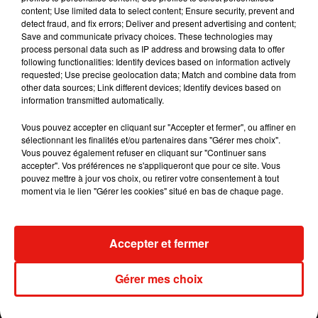
content; Use limited data to select content; Ensure security, prevent and
detect fraud, and fix errors; Deliver and present advertising and content;
Save and communicate privacy choices. These technologies may
process personal data such as IP address and browsing data to offer
following functionalities: Identify devices based on information actively
Elle invite ensuite les internautes à relayer son
requested; Use precise geolocation data; Match and combine data from
post :
«
L’histoire ne peut continuer à se
other data sources; Link different devices; Identify devices based on
répéter.
L’Amérique Noire mérite mieux.
Et nous
information transmitted automatically.
demandons mieux
».
Face au
bad
buzz, Prada a
Vous pouvez accepter en cliquant sur "Accepter et fermer", ou affiner en
retiré plusieurs produits de la vente et s’est
sélectionnant les finalités et/ou partenaires dans "Gérer mes choix".
exprimé sur Twitter :
«
Le groupe Prada a horreur
Vous pouvez également refuser en cliquant sur "Continuer sans
des images racistes.
Les
Pradamalia
sont des
accepter". Vos préférences ne s'appliqueront que pour ce site. Vous
pouvez mettre à jour vos choix, ou retirer votre consentement à tout
charmes fantastiques composés d’éléments de
moment via le lien "Gérer les cookies" situé en bas de chaque page.
l’œuvre de Prada.
Ce sont des créatures
imaginaires
(…)
.
Le groupe Prada n’a jamais eu
l’intention d’offenser une personne et nous
Accepter et fermer
retirerons les personnages en question de
l’affichage et de la circulation
».
Gérer mes choix
[1/2]
#Prada
Group abhors racist imagery. The
Pradamalia are fantasy charms composed of