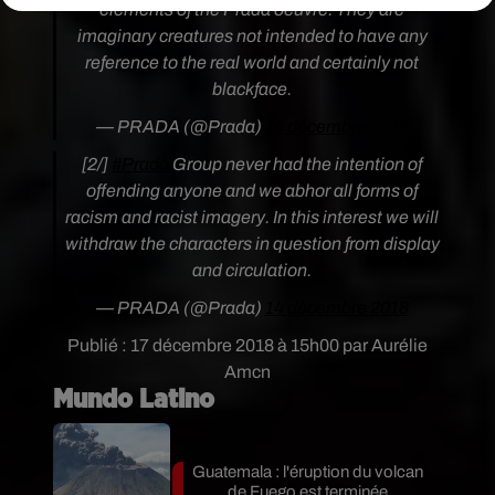
elements of the Prada oeuvre. They are
imaginary creatures not intended to have any
reference to the real world and certainly not
blackface.
— PRADA (@Prada)
14 décembre 2018
[2/]
#Prada
Group never had the intention of
offending anyone and we abhor all forms of
racism and racist imagery. In this interest we will
withdraw the characters in question from display
and circulation.
— PRADA (@Prada)
14 décembre 2018
Publié : 17 décembre 2018 à 15h00 par Aurélie
Amcn
Mundo Latino
Guatemala : l'éruption du volcan
de Fuego est terminée