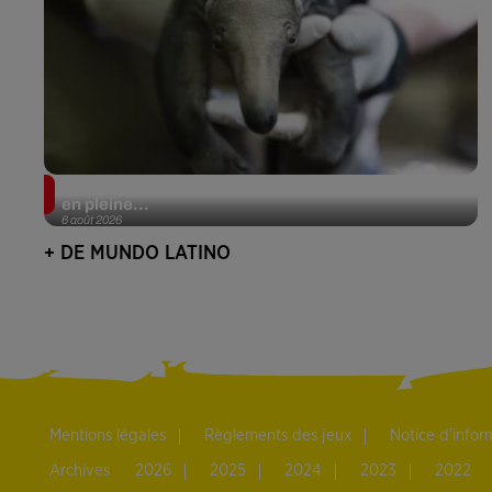
Le fourmilier géant fait son retour en Argentine, et
en pleine...
6 août 2026
+ DE MUNDO LATINO
Mentions légales
Règlements des jeux
Notice d’info
Archives
2026
2025
2024
2023
2022