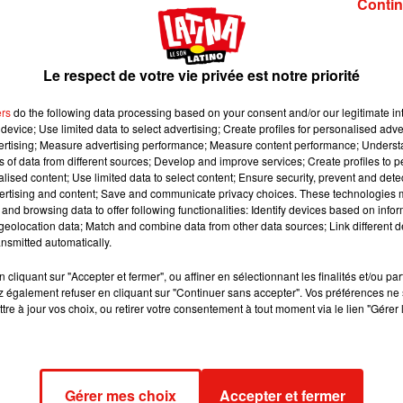
Contin
e secrète le temps de s'assurer que tout allait bien. « Après la
é de garder ce petit miracle près de notre cœur », a-t-elle conf
e dire avec joie : nous allons être parents ! »
Le respect de votre vie privée est notre priorité
ers
do the following data processing based on your consent and/or our legitimate int
eal
réunissant famille et amis proches pour découvrir le sexe du
device; Use limited data to select advertising; Create profiles for personalised adver
it placard rempli de vêtements roses, tandis qu'une fumée de la
vertising; Measure advertising performance; Measure content performance; Unders
tite fille ! La future maman a résumé l'annonce en quelques mot
ns of data from different sources; Develop and improve services; Create profiles to 
alised content; Use limited data to select content; Ensure security, prevent and detect
man ».
ertising and content; Save and communicate privacy choices. These technologies
and browsing data to offer following functionalities: Identify devices based on infor
eolocation data; Match and combine data from other data sources; Link different de
ndu.
Daddy Yankee
avait annoncé son divorce d'avec Mireddys
nsmitted automatically.
icialisé en février 2025. Une dispute juridique a ensuite éclaté
cliquant sur "Accepter et fermer", ou affiner en sélectionnant les finalités et/ou pa
nt El Cartel Records, et Jesaaelys a publiquement soutenu sa mère
 également refuser en cliquant sur "Continuer sans accepter". Vos préférences ne 
fille en octobre 2025. À ce jour, Daddy Yankee ne s'est pas expri
tre à jour vos choix, ou retirer votre consentement à tout moment via le lien "Gérer 
e.
à espérer que l'arrivée de ce bébé suffira à réconcilier père et
être écrire un nouveau chapitre pour toute la famille Ayala. Et si
Gérer mes choix
Accepter et fermer
ppy Yankee, pour voir sa réaction !