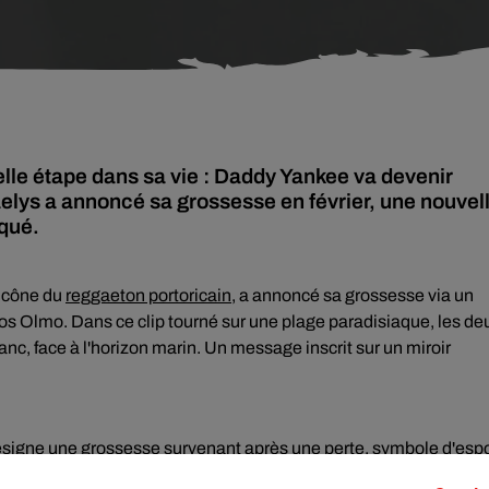
elle étape dans sa vie : Daddy Yankee va devenir
aelys a annoncé sa grossesse en février, une nouvel
qué.
'icône du
reggaeton portoricain
, a annoncé sa grossesse via un
s Olmo. Dans ce clip tourné sur une plage paradisiaque, les de
c, face à l'horizon marin. Un message inscrit sur un miroir
 désigne une grossesse survenant après une perte, symbole d'espo
emme avait en effet vécu une fausse couche en septembre 2025, c