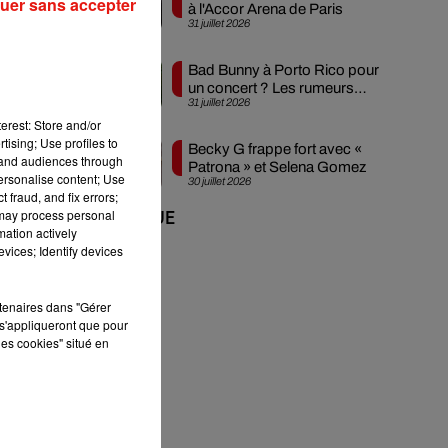
uer sans accepter
à l'Accor Arena de Paris
31 juillet 2026
ié
Bad Bunny à Porto Rico pour
un concert ? Les rumeurs
31 juillet 2026
s'intensifient
erest: Store and/or
tising; Use profiles to
Becky G frappe fort avec «
tand audiences through
Patrona » et Selena Gomez
s :
personalise content; Use
30 juillet 2026
 fraud, and fix errors;
 may process personal
+ DE MUSIQUE
mation actively
vices; Identify devices
rtenaires dans "Gérer
.
s'appliqueront que pour
mé
les cookies" situé en