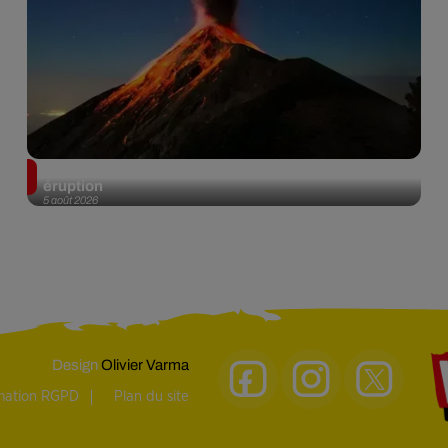
Au Guatemala, le volcan de Fuego entre en
éruption
5 août 2026
Design
Olivier Varma
rmation RGPD
Plan du site