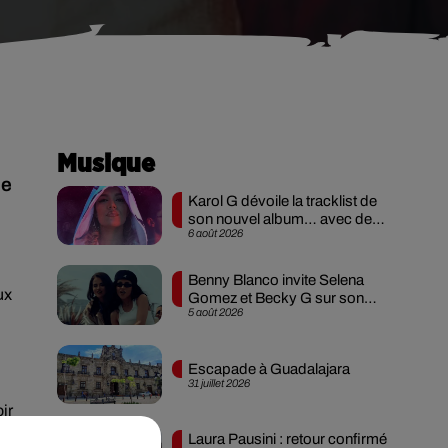
Musique
le
Karol G dévoile la tracklist de
son nouvel album… avec des
6 août 2026
invités...
Benny Blanco invite Selena
ux
Gomez et Becky G sur son
5 août 2026
nouveau single
Escapade à Guadalajara
31 juillet 2026
ir
e
Laura Pausini : retour confirmé