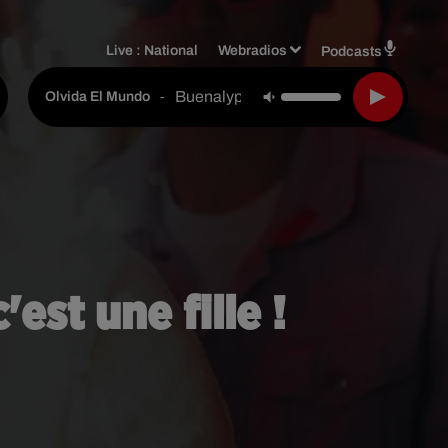
Live :
National
Webradios
Podcasts
Buenalypso
-
Olvida El Mundo
est une fille !