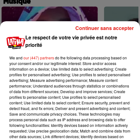
Musique
Continuer sans accepter
Le respect de votre vie privée est notre
priorité
We and
our (447) partners
do the following data processing based on
your consent and/or our legitimate interest: Store and/or access
information on a device; Use limited data to select advertising; Create
profiles for personalised advertising; Use profiles to select personalised
advertising; Measure advertising performance; Measure content
performance; Understand audiences through statistics or combinations
of data from different sources; Develop and improve services; Create
profiles to personalise content; Use profiles to select personalised
content; Use limited data to select content; Ensure security, prevent and
Karol G dévoile la tracklist de son
Benny Blanco 
detect fraud, and fix errors; Deliver and present advertising and content;
nouvel album… avec des invités...
Becky G sur s
Save and communicate privacy choices. These technologies may
6 août 2026
5 août 2026
process personal data such as IP address and browsing data to offer
+ DE MUSIQUE
following functionalities: Identify devices based on information actively
requested; Use precise geolocation data; Match and combine data from
other data sources; Link different devices; Identify devices based on