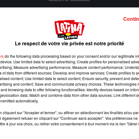
Afficher l'élément
Contin
Le respect de votre vie privée est notre priorité
ers
do the following data processing based on your consent and/or our legitimate int
device; Use limited data to select advertising; Create profiles for personalised adver
vertising; Measure advertising performance; Measure content performance; Unders
ns of data from different sources; Develop and improve services; Create profiles to 
alised content; Use limited data to select content; Ensure security, prevent and detect
ertising and content; Save and communicate privacy choices. These technologies
and browsing data to offer following functionalities: Identify devices based on infor
eolocation data; Match and combine data from other data sources; Link different de
nsmitted automatically.
cliquant sur "Accepter et fermer", ou affiner en sélectionnant les finalités et/ou pa
 également refuser en cliquant sur "Continuer sans accepter". Vos préférences ne 
Benny Blanco invite Selena Gomez et Becky G sur
tre à jour vos choix, ou retirer votre consentement à tout moment via le lien "Gérer 
son nouveau single
5 août 2026