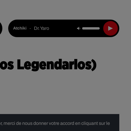
Live :
National
Webradios
Podcasts
Dr. Yaro
-
Atchiki
 Los Legendarios)
 merci de nous donner votre accord en cliquant sur le