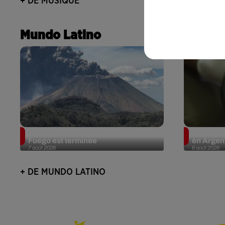
+ DE MUSIQUE
Mundo Latino
Guatemala : l'éruption du volcan de
Le fourmi
Fuego est terminée
en Argent
7 août 2026
6 août 2026
+ DE MUNDO LATINO