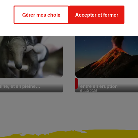
Gérer mes choix
Accepter et fermer
lier géant fait son retour
Au Guatemala, le volcan 
ine, et en pleine...
entre en éruption
5 août 2026