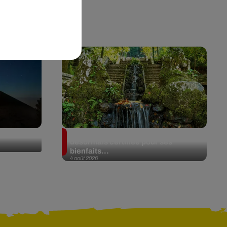
de Fuego
Au Portugal, une forêt est
désormais certifiée pour ses
bienfaits...
4 août 2026