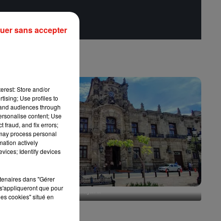
uer sans accepter
erest: Store and/or
tising; Use profiles to
tand audiences through
personalise content; Use
 fraud, and fix errors;
 may process personal
mation actively
vices; Identify devices
rtenaires dans "Gérer
s'appliqueront que pour
Escapade à Guadalajara
les cookies" situé en
31 juillet 2026