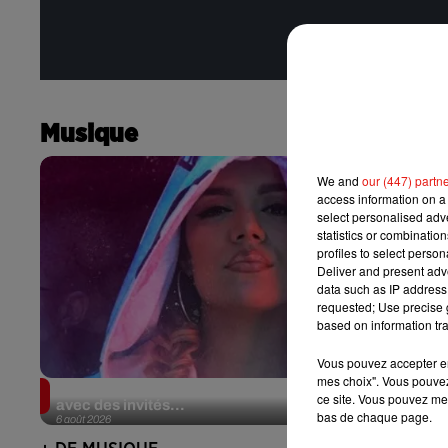
Musique
We and
our (447) partn
access information on a 
select personalised ad
statistics or combinatio
profiles to select person
Deliver and present adv
data such as IP address 
requested; Use precise g
based on information tra
Vous pouvez accepter en 
mes choix". Vous pouvez
Karol G dévoile la tracklist de son nouvel album…
ce site. Vous pouvez met
avec des invités...
bas de chaque page.
6 août 2026