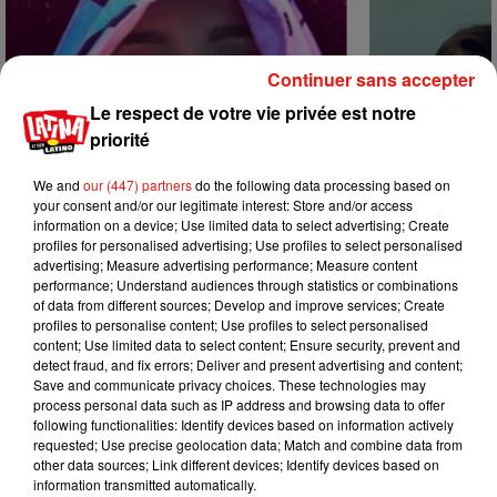
Continuer sans accepter
Le respect de votre vie privée est notre
priorité
We and
our (447) partners
do the following data processing based on
your consent and/or our legitimate interest: Store and/or access
information on a device; Use limited data to select advertising; Create
profiles for personalised advertising; Use profiles to select personalised
advertising; Measure advertising performance; Measure content
performance; Understand audiences through statistics or combinations
of data from different sources; Develop and improve services; Create
profiles to personalise content; Use profiles to select personalised
Karol G dévoile la tracklist de son
Benny Blanco 
content; Use limited data to select content; Ensure security, prevent and
nouvel album… avec des invités...
Becky G sur s
detect fraud, and fix errors; Deliver and present advertising and content;
6 août 2026
5 août 2026
Save and communicate privacy choices. These technologies may
+ DE MUSIQUE
process personal data such as IP address and browsing data to offer
following functionalities: Identify devices based on information actively
requested; Use precise geolocation data; Match and combine data from
other data sources; Link different devices; Identify devices based on
Mundo Latino
information transmitted automatically.