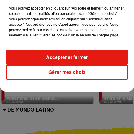
Vous pouvez accepter en cliquant sur "Accepter et fermer", ou affiner en
sélectionnant les finalités et/ou partenaires dans "Gérer mes choix".
Vous pouvez également refuser en cliquant sur "Continuer sans
accepter". Vos préférences ne s'appliqueront que pour ce site. Vous
pouvez mettre à jour vos choix, ou retirer votre consentement à tout
moment via le lien "Gérer les cookies" situé en bas de chaque page.
Accepter et fermer
Gérer mes choix
Le fourmilier géant fait son retour en
Au Guatemala,
Argentine, et en pleine...
entre en érup
6 août 2026
5 août 2026
+ DE MUNDO LATINO