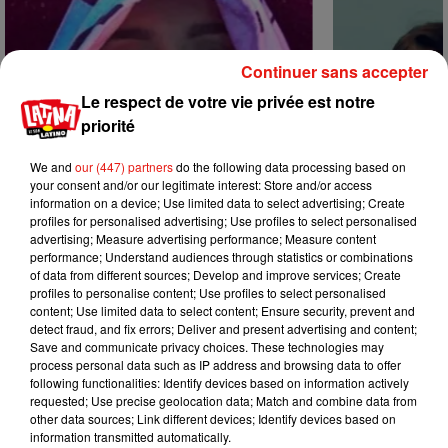
Continuer sans accepter
Le respect de votre vie privée est notre
priorité
We and
our (447) partners
do the following data processing based on
your consent and/or our legitimate interest: Store and/or access
information on a device; Use limited data to select advertising; Create
profiles for personalised advertising; Use profiles to select personalised
advertising; Measure advertising performance; Measure content
performance; Understand audiences through statistics or combinations
of data from different sources; Develop and improve services; Create
profiles to personalise content; Use profiles to select personalised
Karol G dévoile la tracklist de son
Benny Blanco 
content; Use limited data to select content; Ensure security, prevent and
nouvel album… avec des invités...
Becky G sur s
detect fraud, and fix errors; Deliver and present advertising and content;
6 août 2026
5 août 2026
Save and communicate privacy choices. These technologies may
+ DE MUSIQUE
process personal data such as IP address and browsing data to offer
following functionalities: Identify devices based on information actively
requested; Use precise geolocation data; Match and combine data from
other data sources; Link different devices; Identify devices based on
Mundo Latino
information transmitted automatically.