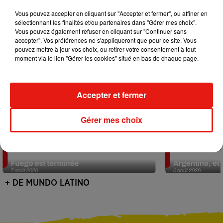
Vous pouvez accepter en cliquant sur "Accepter et fermer", ou affiner en
sélectionnant les finalités et/ou partenaires dans "Gérer mes choix".
Vous pouvez également refuser en cliquant sur "Continuer sans
accepter". Vos préférences ne s'appliqueront que pour ce site. Vous
pouvez mettre à jour vos choix, ou retirer votre consentement à tout
moment via le lien "Gérer les cookies" situé en bas de chaque page.
Accepter et fermer
Gérer mes choix
Guatemala : l'éruption du volcan de
Le fourmilier 
Fuego est terminée
Argentine, et 
7 août 2026
6 août 2026
+ DE MUNDO LATINO