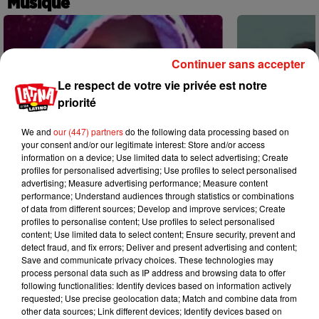
Musique
Continuer sans accepter
Le respect de votre vie privée est notre
priorité
We and
our (447) partners
do the following data processing based on
your consent and/or our legitimate interest: Store and/or access
information on a device; Use limited data to select advertising; Create
profiles for personalised advertising; Use profiles to select personalised
advertising; Measure advertising performance; Measure content
performance; Understand audiences through statistics or combinations
of data from different sources; Develop and improve services; Create
profiles to personalise content; Use profiles to select personalised
content; Use limited data to select content; Ensure security, prevent and
Karol G dévoile la tracklist de son
Benny Blanco 
detect fraud, and fix errors; Deliver and present advertising and content;
nouvel album… avec des invités...
Becky G sur s
Save and communicate privacy choices. These technologies may
6 août 2026
5 août 2026
process personal data such as IP address and browsing data to offer
+ DE MUSIQUE
following functionalities: Identify devices based on information actively
requested; Use precise geolocation data; Match and combine data from
other data sources; Link different devices; Identify devices based on