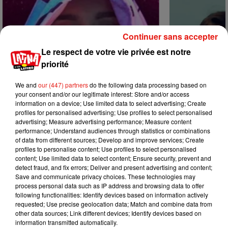
Continuer sans accepter
Le respect de votre vie privée est notre
priorité
We and
our (447) partners
do the following data processing based on
your consent and/or our legitimate interest: Store and/or access
information on a device; Use limited data to select advertising; Create
profiles for personalised advertising; Use profiles to select personalised
advertising; Measure advertising performance; Measure content
performance; Understand audiences through statistics or combinations
of data from different sources; Develop and improve services; Create
profiles to personalise content; Use profiles to select personalised
Karol G dévoile la tracklist de son
Benny Blanco 
content; Use limited data to select content; Ensure security, prevent and
nouvel album… avec des invités...
Becky G sur s
detect fraud, and fix errors; Deliver and present advertising and content;
6 août 2026
5 août 2026
Save and communicate privacy choices. These technologies may
+ DE MUSIQUE
process personal data such as IP address and browsing data to offer
following functionalities: Identify devices based on information actively
requested; Use precise geolocation data; Match and combine data from
other data sources; Link different devices; Identify devices based on
Mundo Latino
information transmitted automatically.