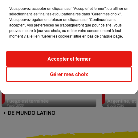
Vous pouvez accepter en cliquant sur "Accepter et fermer", ou affiner en
sélectionnant les finalités et/ou partenaires dans "Gérer mes choix".
Vous pouvez également refuser en cliquant sur "Continuer sans
accepter". Vos préférences ne s'appliqueront que pour ce site. Vous
pouvez mettre à jour vos choix, ou retirer votre consentement à tout
moment via le lien "Gérer les cookies" situé en bas de chaque page.
Accepter et fermer
Gérer mes choix
Guatemala : l'éruption du volcan de
Le fourmilier 
Fuego est terminée
Argentine, et 
7 août 2026
6 août 2026
+ DE MUNDO LATINO