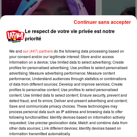
Continuer sans accepter
Le respect de votre vie privée est notre
priorité
We and
our (447) partners
do the following data processing based on
your consent and/or our legitimate interest: Store and/or access
information on a device; Use limited data to select advertising; Create
profiles for personalised advertising; Use profiles to select personalised
advertising; Measure advertising performance; Measure content
performance; Understand audiences through statistics or combinations
of data from different sources; Develop and improve services; Create
profiles to personalise content; Use profiles to select personalised
Karol G dévoile la tracklist de son
Benny Blanco 
content; Use limited data to select content; Ensure security, prevent and
nouvel album… avec des invités...
Becky G sur s
detect fraud, and fix errors; Deliver and present advertising and content;
6 août 2026
5 août 2026
Save and communicate privacy choices. These technologies may
+ DE MUSIQUE
process personal data such as IP address and browsing data to offer
following functionalities: Identify devices based on information actively
requested; Use precise geolocation data; Match and combine data from
other data sources; Link different devices; Identify devices based on
Mundo Latino
information transmitted automatically.