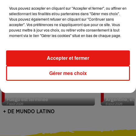
Vous pouvez accepter en cliquant sur "Accepter et fermer", ou affiner en
sélectionnant les finalités et/ou partenaires dans "Gérer mes choix".
Vous pouvez également refuser en cliquant sur "Continuer sans
accepter". Vos préférences ne s'appliqueront que pour ce site. Vous
pouvez mettre à jour vos choix, ou retirer votre consentement à tout
moment via le lien "Gérer les cookies" situé en bas de chaque page.
Accepter et fermer
Gérer mes choix
Guatemala : l'éruption du volcan de
Le fourmilier 
Fuego est terminée
Argentine, et 
7 août 2026
6 août 2026
+ DE MUNDO LATINO