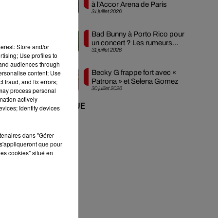
à l'Accor Arena de Paris
31 juillet 2026
Bad Bunny à Porto Rico pour
un concert ? Les rumeurs
ent
erest: Store and/or
31 juillet 2026
s'intensifient
tising; Use profiles to
tand audiences through
personalise content; Use
Becky G frappe fort avec «
 fraud, and fix errors;
Patrona » et Selena Gomez
30 juillet 2026
 may process personal
l
mation actively
+ DE MUSIQUE
vices; Identify devices
rtenaires dans "Gérer
s'appliqueront que pour
les cookies" situé en
au