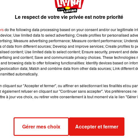
fluide et naturelle, tandis que Jhayco tranche avec des lignes
d'une alchimie construite, pensée pour durer.
Le respect de votre vie privée est notre priorité
tine : celle des collaborations stratégiques, où chaque artiste vi
ers
do the following data processing based on your consent and/or our legitimate int
device; Use limited data to select advertising; Create profiles for personalised adver
e talent particulier pour choisir les bonnes voix au bon moment,
vertising; Measure advertising performance; Measure content performance; Unders
s puristes du genre.
ns of data from different sources; Develop and improve services; Create profiles to 
alised content; Use limited data to select content; Ensure security, prevent and detect
ser à l'échelle mondiale, notamment grâce à
Bad Bunny,
ce type
ertising and content; Save and communicate privacy choices. These technologies
plus qu'un simple feat. C'est une déclaration collective, un signa
and browsing data to offer following functionalities: Identify devices based on infor
eolocation data; Match and combine data from other data sources; Link different de
nsmitted automatically.
cliquant sur "Accepter et fermer", ou affiner en sélectionnant les finalités et/ou pa
 Alejandro traverse une période particulièrement fertile de sa
 également refuser en cliquant sur "Continuer sans accepter". Vos préférences ne 
tre à jour vos choix, ou retirer votre consentement à tout moment via le lien "Gérer 
côté, s'est définitivement installé parmi les songwriters et
une seule et même production, ces trois talents offrent un morce
es dancefloors.
 l'un des tubes incontournables de ce début d'année, et Latina
Gérer mes choix
Accepter et fermer
ip du coup ?