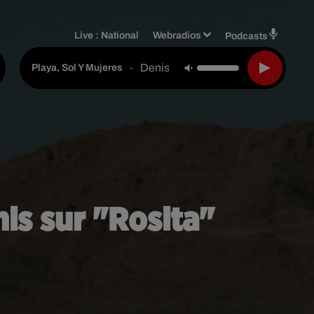
Live :
National
Webradios
Podcasts
Denis Mora
-
Playa, Sol Y Mujeres
is sur "Rosita"