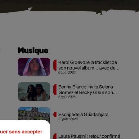
é
Musique
Karol G dévoile la tracklist de
son nouvel album… avec des
6 août 2026
invités...
Benny Blanco invite Selena
Gomez et Becky G sur son
5 août 2026
nouveau single
Escapade à Guadalajara
31 juillet 2026
uer sans accepter
Laura Pausini : retour confirmé