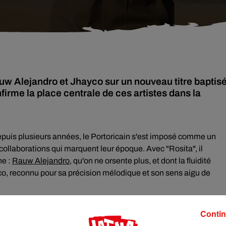
uw Alejandro et Jhayco sur un nouveau titre baptis
nfirme la place centrale de ces artistes dans la
epuis plusieurs années, le Portoricain s'est imposé comme un
collaborations qui marquent leur époque. Avec "Rosita", il
ne :
Rauw Alejandro,
qu'on ne orsente plus, et dont la fluidité
yco, reconnu pour sa précision mélodique et son sens aigu de
isée, loin de l'effet "tape à l'oeil "et "bling bling" qu'on retrouve
Contin
on soignée de Tainy, sur laquelle les deux interprètes apportent