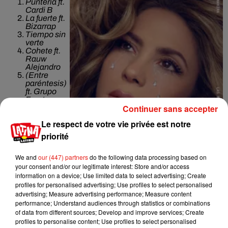
Puntería ft.
Cardi B
La fuerte ft.
Bizarrap
Tiempo sin
verte
Cohete ft.
Rauw
Alejandro
(Entre
paréntesis)
ft.
Grupo
Frontera
Continuer sans accepter
Cómo
dónde y
Le respect de votre vie privée est notre
cuándo
Nassau
priorité
Última
Te felicito ft.
Rauw Alejandro
We and
our (447) partners
do the following data processing based on
Monotonía ft.
Ozuna
your consent and/or our legitimate interest: Store and/or access
Shakira: Bzrp Music Sessions, Vol. 53 ft.
Bizarrap
information on a device; Use limited data to select advertising; Create
TQG ft.
Karol G
profiles for personalised advertising; Use profiles to select personalised
Acróstico
advertising; Measure advertising performance; Measure content
Copa vacía ft.
Manuel Turizo
performance; Understand audiences through statistics or combinations
El jefe ft.
Fuerza Regida
of data from different sources; Develop and improve services; Create
Bzrp Music Sessions, Vol. 53 (Tiësto remix) ft.
Bizarrap
profiles to personalise content; Use profiles to select personalised