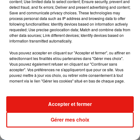
content; Use limited data to select content; Ensure security, prevent and
detect fraud, and fix errors; Deliver and present advertising and content;
Save and communicate privacy choices. These technologies may
Cet élément est masqué compte-tenu du refus du
process personal data such as IP address and browsing data to offer
dépôt de cookies que vous avez exprimé. Si vous
following functionalities: Identify devices based on information actively
souhaitez l'afficher, merci de nous donner votre accord
requested; Use precise geolocation data; Match and combine data from
other data sources; Link different devices; Identify devices based on
en cliquant sur le bouton ci-dessous.
information transmitted automatically.
Afficher l'élément
Vous pouvez accepter en cliquant sur "Accepter et fermer", ou affiner en
sélectionnant les finalités et/ou partenaires dans "Gérer mes choix".
Vous pouvez également refuser en cliquant sur "Continuer sans
accepter". Vos préférences ne s'appliqueront que pour ce site. Vous
pouvez mettre à jour vos choix, ou retirer votre consentement à tout
moment via le lien "Gérer les cookies" situé en bas de chaque page.
Musique
Accepter et fermer
Benny Blanco invite Selena Gomez et
Becky G sur son nouveau single
5 août 2026
Gérer mes choix