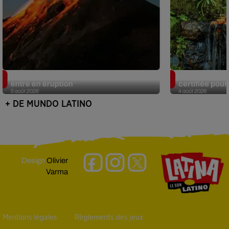
Au Guatemala, le volcan de Fuego
Au Portugal, 
entre en éruption
certifiée pour 
5 août 2026
4 août 2026
+ DE MUNDO LATINO
Design
Olivier
Varma
Mentions légales
Règlements des jeux