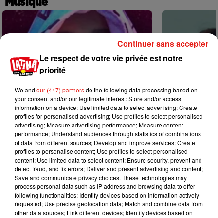
Musique
Continuer sans accepter
Le respect de votre vie privée est notre
priorité
We and
our (447) partners
do the following data processing based on
your consent and/or our legitimate interest: Store and/or access
information on a device; Use limited data to select advertising; Create
profiles for personalised advertising; Use profiles to select personalised
advertising; Measure advertising performance; Measure content
performance; Understand audiences through statistics or combinations
of data from different sources; Develop and improve services; Create
profiles to personalise content; Use profiles to select personalised
content; Use limited data to select content; Ensure security, prevent and
Karol G dévoile la tracklist de son
Benny Blanco 
detect fraud, and fix errors; Deliver and present advertising and content;
nouvel album… avec des invités...
Becky G sur s
Save and communicate privacy choices. These technologies may
6 août 2026
5 août 2026
process personal data such as IP address and browsing data to offer
+ DE MUSIQUE
following functionalities: Identify devices based on information actively
requested; Use precise geolocation data; Match and combine data from
other data sources; Link different devices; Identify devices based on