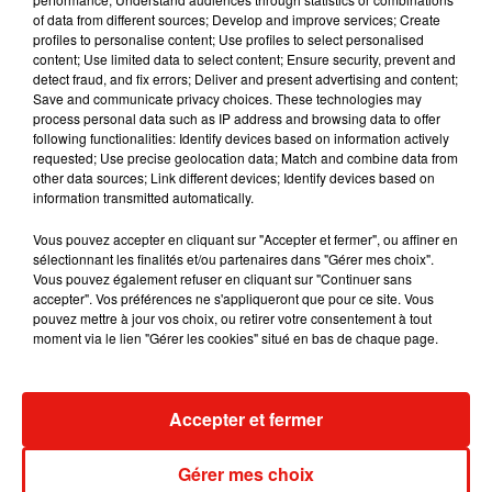
album… avec des invités...
of data from different sources; Develop and improve services; Create
6 août 2026
profiles to personalise content; Use profiles to select personalised
content; Use limited data to select content; Ensure security, prevent and
detect fraud, and fix errors; Deliver and present advertising and content;
Save and communicate privacy choices. These technologies may
process personal data such as IP address and browsing data to offer
following functionalities: Identify devices based on information actively
Benny Blanco invite Selena Gomez et
requested; Use precise geolocation data; Match and combine data from
Becky G sur son nouveau single
other data sources; Link different devices; Identify devices based on
5 août 2026
information transmitted automatically.
Vous pouvez accepter en cliquant sur "Accepter et fermer", ou affiner en
sélectionnant les finalités et/ou partenaires dans "Gérer mes choix".
Vous pouvez également refuser en cliquant sur "Continuer sans
Escapade à Guadalajara
accepter". Vos préférences ne s'appliqueront que pour ce site. Vous
31 juillet 2026
pouvez mettre à jour vos choix, ou retirer votre consentement à tout
moment via le lien "Gérer les cookies" situé en bas de chaque page.
Accepter et fermer
Laura Pausini : retour confirmé à l'Accor
Arena de Paris
Gérer mes choix
31 juillet 2026