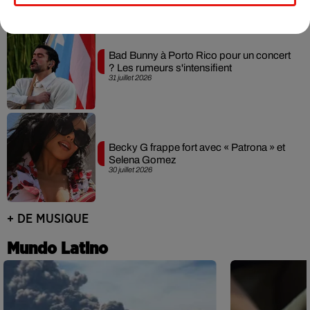
Bad Bunny à Porto Rico pour un concert
? Les rumeurs s'intensifient
31 juillet 2026
Becky G frappe fort avec « Patrona » et
Selena Gomez
30 juillet 2026
+ DE MUSIQUE
Mundo Latino