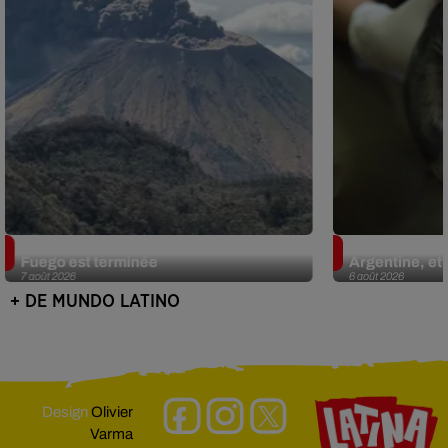
Guatemala : l'éruption du volcan de
Le fourmilier 
Fuego est terminée
Argentine, et 
7 août 2026
6 août 2026
+ DE MUNDO LATINO
Design
Olivier
Varma