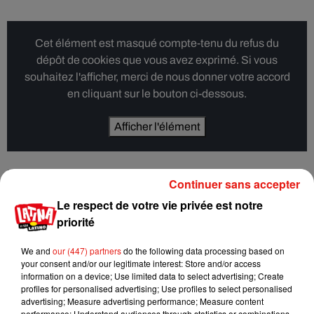
Cet élément est masqué compte-tenu du refus du
dépôt de cookies que vous avez exprimé. Si vous
souhaitez l'afficher, merci de nous donner votre accord
en cliquant sur le bouton ci-dessous.
Afficher l'élément
La vidéo de l’intrusion s’est vite retrouvée sur les réseaux
Continuer sans accepter
sociaux, faisant de ce cheval errant une star d’internet...
Le respect de votre vie privée est notre
priorité
We and
our (447) partners
do the following data processing based on
Musique
your consent and/or our legitimate interest: Store and/or access
information on a device; Use limited data to select advertising; Create
profiles for personalised advertising; Use profiles to select personalised
advertising; Measure advertising performance; Measure content
Karol G dévoile la tracklist de son nouvel
performance; Understand audiences through statistics or combinations