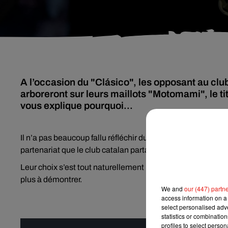
A l’occasion du "Clásico", les opposant au clu
arboreront sur leurs maillots "Motomami", le t
vous explique pourquoi...
Il n’a pas beaucoup fallu réfléchir du côté du Barça pour t
partenariat que le club catalan partage avec la plateforme
Leur choix s’est tout naturellement porté sur Rosalía dont 
plus à démontrer.
We and
our (447) partn
access information on a 
select personalised ad
statistics or combinatio
profiles to select person