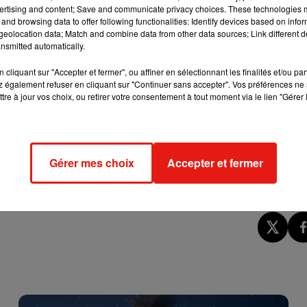
ertising and content; Save and communicate privacy choices. These technologies
e cookies que vous avez exprimé. Si vous souhaitez l'afficher,
and browsing data to offer following functionalities: Identify devices based on infor
rd en cliquant sur le bouton ci-dessous.
eolocation data; Match and combine data from other data sources; Link different de
nsmitted automatically.
cher l'élément
cliquant sur "Accepter et fermer", ou affiner en sélectionnant les finalités et/ou pa
 également refuser en cliquant sur "Continuer sans accepter". Vos préférences ne 
tre à jour vos choix, ou retirer votre consentement à tout moment via le lien "Gérer 
quoi la chanteuse n’a pas été choisie avant, étant née à Sant
ale) qui ornera les maillots des Blaugranas lors du "Clásico" le
 prochain.
Gérer mes choix
Accepter et fermer
e le chante Rosalía…