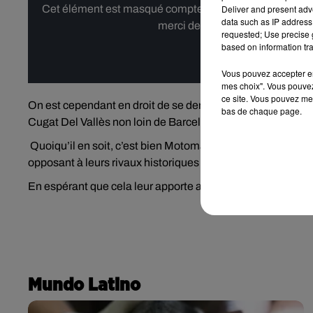
Deliver and present adv
Cet élément est masqué compte-tenu du refus du dépôt d
data such as IP address 
merci de nous donner votre acco
requested; Use precise g
based on information tra
Affi
Vous pouvez accepter en 
mes choix". Vous pouvez
ce site. Vous pouvez met
On est cependant en droit de se demander comment et pour
bas de chaque page.
Cugat Del Vallès non loin de Barcelone.
Quoiqu’il en soit, c’est bien Motomami (dans sa typo origin
opposant à leurs rivaux historiques madrilènes, le 19 mars
En espérant que cela leur apporte au moins
La Fama,
comm
Mundo Latino