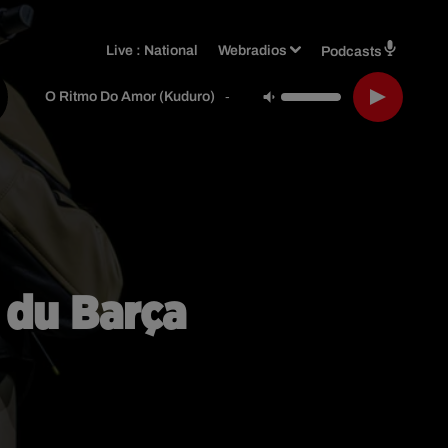
Live :
National
Webradios
Podcasts
Emanuel
-
O Ritmo Do Amor (kuduro)
s du Barça