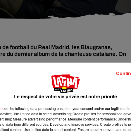
b de football du Real Madrid, les Blaugranas,
itre du dernier album de la chanteuse catalane. On
Contin
rouver l’icône qui succèderait au rappeur Drake dans le cadre du
 de streaming Spotify.
Le respect de votre vie privée est notre priorité
le succès à l’international de son dernier album
Motomami
n’est
ers
do the following data processing based on your consent and/or our legitimate int
device; Use limited data to select advertising; Create profiles for personalised adver
vertising; Measure advertising performance; Measure content performance; Unders
ns of data from different sources; Develop and improve services; Create profiles to 
alised content; Use limited data to select content; Ensure security, prevent and detect