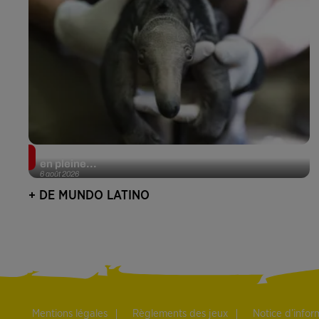
Le fourmilier géant fait son retour en Argentine, et
en pleine...
6 août 2026
+ DE MUNDO LATINO
Mentions légales
Règlements des jeux
Notice d’info