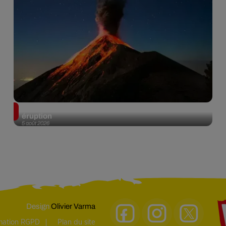
Au Guatemala, le volcan de Fuego entre en
éruption
5 août 2026
Design
Olivier Varma
rmation RGPD
Plan du site