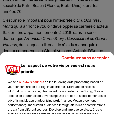
société de Palm Beach (Floride, Etats-Unis), dans les
années 70.
C’est un rôle important pour l’interprète d’
Un, Dos Tres
,
Maria
qui a annoncé vouloir développer sa carrière d’acteur.
Sa dernière apparition remonte à 2018, dans la série
dramatique
American Crime Story : L'assassinat de Gianni
Versace
, dans laquelle il tenait le rôle du mannequin et
dernier compagnon de Gianni Versace, Antonio D'Amico.
Continuer sans accepter
Le respect de votre vie privée est notre
priorité
Musique
We and
our (447) partners
do the following data processing based on
your consent and/or our legitimate interest: Store and/or access
information on a device; Use limited data to select advertising; Create
Karol G dévoile la tracklist de son nouvel
profiles for personalised advertising; Use profiles to select personalised
album… avec des invités...
advertising; Measure advertising performance; Measure content
6 août 2026
performance; Understand audiences through statistics or combinations
of data from different sources; Develop and improve services; Create
profiles to personalise content; Use profiles to select personalised