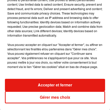
content; Use limited data to select content; Ensure security, prevent and
detect fraud, and fix errors; Deliver and present advertising and content;
Save and communicate privacy choices. These technologies may
Benny Blanco invite Selena Gomez et
process personal data such as IP address and browsing data to offer
Becky G sur son nouveau single
following functionalities: Identify devices based on information actively
5 août 2026
requested; Use precise geolocation data; Match and combine data from
other data sources; Link different devices; Identify devices based on
information transmitted automatically.
Vous pouvez accepter en cliquant sur "Accepter et fermer", ou affiner en
Escapade à Guadalajara
sélectionnant les finalités et/ou partenaires dans "Gérer mes choix".
31 juillet 2026
Vous pouvez également refuser en cliquant sur "Continuer sans
accepter". Vos préférences ne s'appliqueront que pour ce site. Vous
pouvez mettre à jour vos choix, ou retirer votre consentement à tout
moment via le lien "Gérer les cookies" situé en bas de chaque page.
Laura Pausini : retour confirmé à l'Accor
Arena de Paris
Accepter et fermer
31 juillet 2026
Gérer mes choix