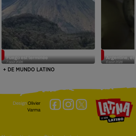
Guatemala : l'éruption du volcan de
Le fourmilier 
Fuego est terminée
Argentine, et 
7 août 2026
6 août 2026
+ DE MUNDO LATINO
Design
Olivier
Varma