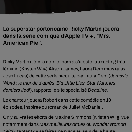
La superstar portoricaine Ricky Martin jouera
dans la série comique d’Apple TV +, "Mrs.
American Pie".
Ricky Martin a été le dernier nom à s’ajouter au casting très
féminin (Kristen Wiig, Alison Janney, Laura Dern mais aussi
Josh Lucas) de cette série produite par Laura Dern (
Jurassic
World : le monde d’après
,
Big Little Lies
,
Star Wars, les
derniers Jedi
), rapporte le site spécialisé
Deadline
.
Le chanteur jouera Robert dans cette comédie en 10
épisodes, inspirée du roman de Juliet McDaniel.
On y suivra les efforts de Maxine Simmons (Kristen Wiig, vue
notamment dans
Mes meilleures amies
ou
Wonder Woman
1984
), tentant de se faire une place au sein de la haute