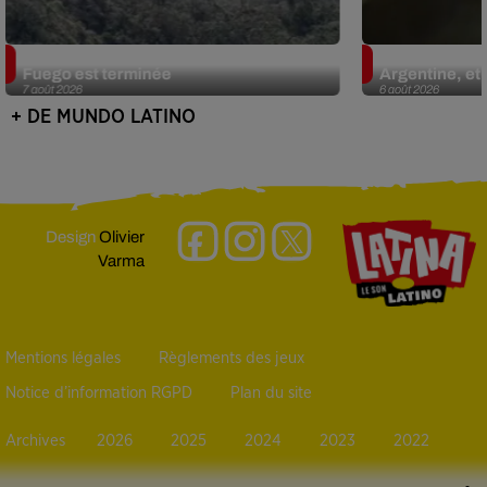
Guatemala : l'éruption du volcan de
Le fourmilier 
Fuego est terminée
Argentine, et 
7 août 2026
6 août 2026
+ DE MUNDO LATINO
Design
Olivier
Varma
Mentions légales
Règlements des jeux
Notice d’information RGPD
Plan du site
Archives
2026
2025
2024
2023
2022