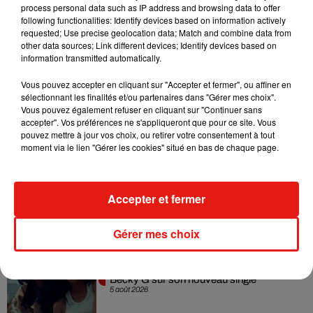
Avant même d’avoir commencé, l'événement soulève de
process personal data such as IP address and browsing data to offer
following functionalities: Identify devices based on information actively
nombreuses polémiques dont l’ancien footballeur Eric
requested; Use precise geolocation data; Match and combine data from
Cantona s’est fait le porte-voix, le
qualifiant notamment
other data sources; Link different devices; Identify devices based on
"d’abération écologique [et] d’horreur humaine"
.
information transmitted automatically.
Vous pouvez accepter en cliquant sur "Accepter et fermer", ou affiner en
sélectionnant les finalités et/ou partenaires dans "Gérer mes choix".
Vous pouvez également refuser en cliquant sur "Continuer sans
Musique
accepter". Vos préférences ne s'appliqueront que pour ce site. Vous
pouvez mettre à jour vos choix, ou retirer votre consentement à tout
moment via le lien "Gérer les cookies" situé en bas de chaque page.
Karol G dévoile la tracklist de son nouvel
album… avec des invités...
Accepter et fermer
6 août 2026
Gérer mes choix
Benny Blanco invite Selena Gomez et
Becky G sur son nouveau single
5 août 2026