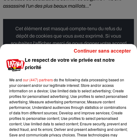
assassiné l'un des plus beaux maillots..."
Cet élément est masqué compte-tenu du refus du
dépôt de cookies que vous avez exprimé. Si vous
souhaitez l'afficher, merci de nous donner votre accord
Continuer sans accepter
en cliquant sur le bouton ci-dessous.
Le respect de votre vie privée est notre
Afficher l'élément
priorité
We and
our (447) partners
do the following data processing based on
Une coupe du monde dores et déjà
your consent and/or our legitimate interest: Store and/or access
information on a device; Use limited data to select advertising; Create
polémique
profiles for personalised advertising; Use profiles to select personalised
advertising; Measure advertising performance; Measure content
La Coupe du monde - la première à se dérouler au Moyen-
performance; Understand audiences through statistics or combinations
of data from different sources; Develop and improve services; Create
Orient - se tiendra du 20 novembre au 18 décembre 2022.
profiles to personalise content; Use profiles to select personalised
Plus de 2,45 millions de billets ont d’ores et déjà été vendus
content; Use limited data to select content; Ensure security, prevent and
pour le tournoi, rapporte CNN.
detect fraud, and fix errors; Deliver and present advertising and content;
Save and communicate privacy choices. These technologies may