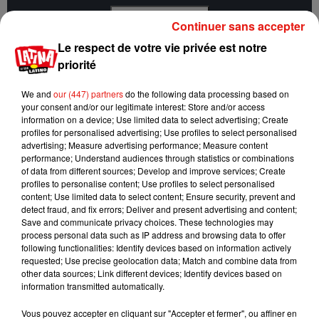
Afficher l'élément
Continuer sans accepter
Le respect de votre vie privée est notre
priorité
Des explications ont été demandées à l'Administration
nationale des loteries et des jeux de hasard qui n’a pas
We and
our (447) partners
do the following data processing based on
apporté de réponse.
your consent and/or our legitimate interest: Store and/or access
information on a device; Use limited data to select advertising; Create
Et pour cause, tous les tirages se déroulent en public et
profiles for personalised advertising; Use profiles to select personalised
peuvent être suivis en direct en ligne sur le site Web des
advertising; Measure advertising performance; Measure content
loteries. Ils sont par ailleurs effectués devant un notaire
performance; Understand audiences through statistics or combinations
of data from different sources; Develop and improve services; Create
nommé par l'Agence des Impôts, ainsi qu'un président et un
profiles to personalise content; Use profiles to select personalised
membre.
content; Use limited data to select content; Ensure security, prevent and
detect fraud, and fix errors; Deliver and present advertising and content;
Save and communicate privacy choices. These technologies may
process personal data such as IP address and browsing data to offer
following functionalities: Identify devices based on information actively
Musique
requested; Use precise geolocation data; Match and combine data from
other data sources; Link different devices; Identify devices based on
information transmitted automatically.
Karol G dévoile la tracklist de son nouvel
Vous pouvez accepter en cliquant sur "Accepter et fermer", ou affiner en