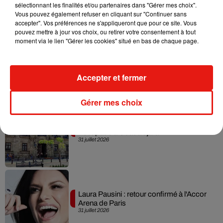
album… avec des invités...
sélectionnant les finalités et/ou partenaires dans "Gérer mes choix".
6 août 2026
Vous pouvez également refuser en cliquant sur "Continuer sans
accepter". Vos préférences ne s'appliqueront que pour ce site. Vous
pouvez mettre à jour vos choix, ou retirer votre consentement à tout
moment via le lien "Gérer les cookies" situé en bas de chaque page.
Benny Blanco invite Selena Gomez et
Becky G sur son nouveau single
Accepter et fermer
5 août 2026
Gérer mes choix
Escapade à Guadalajara
31 juillet 2026
Laura Pausini : retour confirmé à l'Accor
Arena de Paris
31 juillet 2026