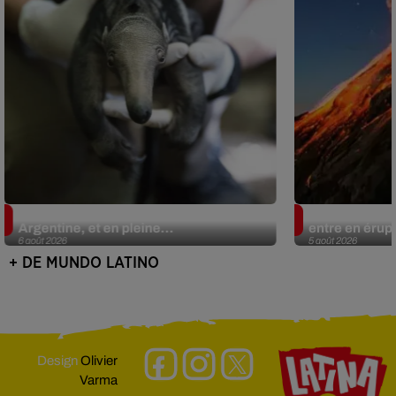
Le fourmilier géant fait son retour en
Au Guatemala,
Argentine, et en pleine...
entre en érup
6 août 2026
5 août 2026
+ DE MUNDO LATINO
Design
Olivier
Varma