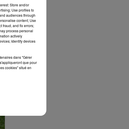
erest: Store and/or
tising; Use profiles to
tand audiences through
personalise content; Use
 fraud, and fix errors;
 may process personal
mation actively
vices; Identify devices
rtenaires dans "Gérer
s'appliqueront que pour
les cookies" situé en