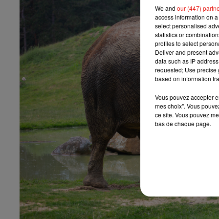
We and
our (447) partn
access information on a 
select personalised ad
statistics or combinatio
profiles to select person
Deliver and present adv
data such as IP address 
requested; Use precise g
based on information tra
Vous pouvez accepter en 
mes choix". Vous pouvez
ce site. Vous pouvez met
bas de chaque page.