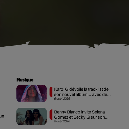
Musique
Karol G dévoile la tracklist de
son nouvel album… avec des
6 août 2026
invités...
Benny Blanco invite Selena
aux
Gomez et Becky G sur son
5 août 2026
nouveau single