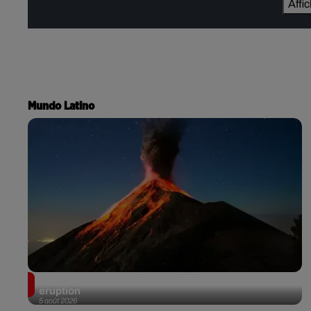
Affi
Mundo Latino
Au Guatemala, le volcan de Fuego entre en
éruption
5 août 2026