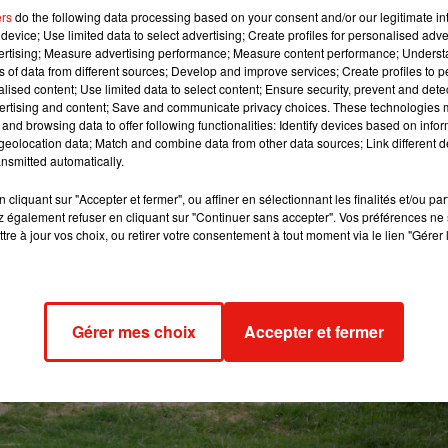
ers
do the following data processing based on your consent and/or our legitimate int
device; Use limited data to select advertising; Create profiles for personalised adver
vertising; Measure advertising performance; Measure content performance; Unders
ns of data from different sources; Develop and improve services; Create profiles to 
alised content; Use limited data to select content; Ensure security, prevent and detect
ertising and content; Save and communicate privacy choices. These technologies
and browsing data to offer following functionalities: Identify devices based on infor
eolocation data; Match and combine data from other data sources; Link different de
nsmitted automatically.
cliquant sur "Accepter et fermer", ou affiner en sélectionnant les finalités et/ou pa
 également refuser en cliquant sur "Continuer sans accepter". Vos préférences ne 
tre à jour vos choix, ou retirer votre consentement à tout moment via le lien "Gérer 
Gérer mes choix
Accepter et fermer