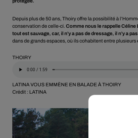
protégée.
Depuis plus de 50 ans, Thoiry offre la possibilité à l’Homme
conservation de celle-ci.
Comme nous le rappelle Céline 
tout est sauvage, car, il n’y a pas de dressage, il n’y a 
dans de grands espaces, où ils cohabitent entre plusieurs
THOIRY
LATINA VOUS EMMÈNE EN BALADE À THOIRY
Crédit :
LATINA