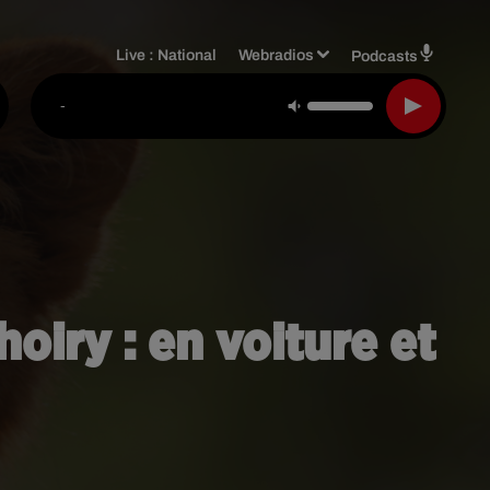
Live :
National
Webradios
Podcasts
-
oiry : en voiture et