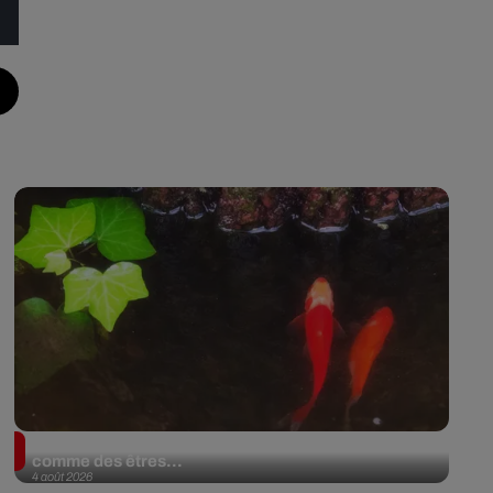
En Argentine, deux poissons rouges reconnus
comme des êtres...
4 août 2026