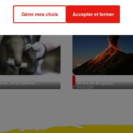
Gérer mes choix
Accepter et fermer
lier géant fait son retour
Au Guatemala, le volcan 
ine, et en pleine...
entre en éruption
5 août 2026