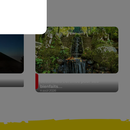
de Fuego
Au Portugal, une forêt est
désormais certifiée pour ses
bienfaits...
4 août 2026