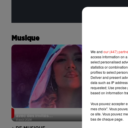
Musique
We and
our (447) partn
access information on a 
select personalised ad
statistics or combinatio
profiles to select person
Deliver and present adv
data such as IP address 
requested; Use precise g
based on information tra
Vous pouvez accepter en 
mes choix". Vous pouvez
Karol G dévoile la tracklist de son nouvel album…
ce site. Vous pouvez met
avec des invités...
bas de chaque page.
6 août 2026