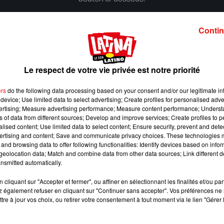
Afficher l'élément
Contin
Le respect de votre vie privée est notre priorité
ers
do the following data processing based on your consent and/or our legitimate int
device; Use limited data to select advertising; Create profiles for personalised adver
vertising; Measure advertising performance; Measure content performance; Unders
ns of data from different sources; Develop and improve services; Create profiles to 
alised content; Use limited data to select content; Ensure security, prevent and detect
ertising and content; Save and communicate privacy choices. These technologies
and browsing data to offer following functionalities: Identify devices based on infor
eolocation data; Match and combine data from other data sources; Link different de
nsmitted automatically.
cliquant sur "Accepter et fermer", ou affiner en sélectionnant les finalités et/ou pa
 également refuser en cliquant sur "Continuer sans accepter". Vos préférences ne 
Benny Blanco invite Selena Gomez et Becky G sur
tre à jour vos choix, ou retirer votre consentement à tout moment via le lien "Gérer 
son nouveau single
5 août 2026