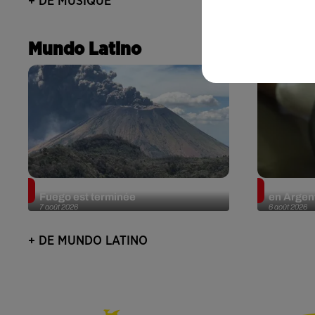
+ DE MUSIQUE
Mundo Latino
Guatemala : l'éruption du volcan de
Le fourmi
Fuego est terminée
en Argent
7 août 2026
6 août 2026
+ DE MUNDO LATINO