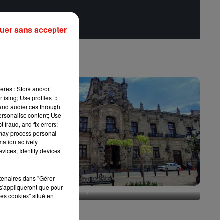
uer sans accepter
erest: Store and/or
tising; Use profiles to
tand audiences through
personalise content; Use
 fraud, and fix errors;
 may process personal
mation actively
vices; Identify devices
rtenaires dans "Gérer
s'appliqueront que pour
Escapade à Guadalajara
les cookies" situé en
31 juillet 2026