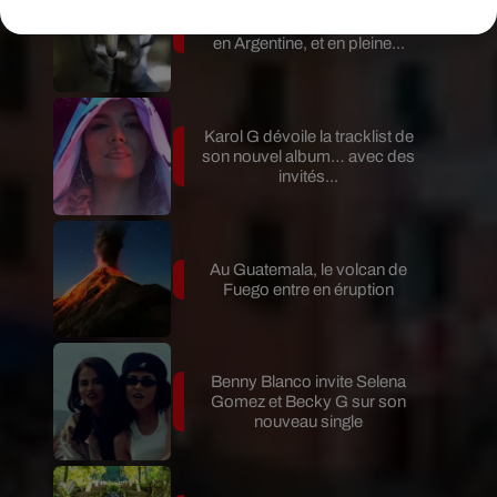
Le fourmilier géant fait son retour
en Argentine, et en pleine...
Karol G dévoile la tracklist de
son nouvel album… avec des
invités...
Au Guatemala, le volcan de
Fuego entre en éruption
Benny Blanco invite Selena
Gomez et Becky G sur son
nouveau single