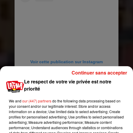
Voir cette publication sur Instagram
Une publication partagée par IG ITALIA �x!Èx!� (@ig_italia)
Continuer sans accepter
Le respect de votre vie privée est notre
priorité
We and
our (447) partners
do the following data processing based on
your consent and/or our legitimate interest: Store and/or access
information on a device; Use limited data to select advertising; Create
profiles for personalised advertising; Use profiles to select personalised
advertising; Measure advertising performance; Measure content
performance; Understand audiences through statistics or combinations
of data from different sources; Develop and improve services; Create