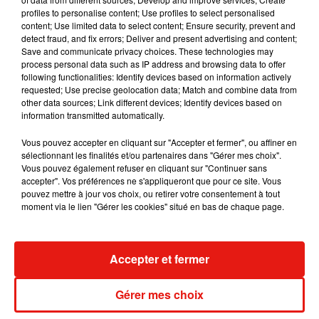
profiles to personalise content; Use profiles to select personalised
content; Use limited data to select content; Ensure security, prevent and
detect fraud, and fix errors; Deliver and present advertising and content;
Save and communicate privacy choices. These technologies may
process personal data such as IP address and browsing data to offer
Voir cette publication sur Instagram
following functionalities: Identify devices based on information actively
Une publication partagée par Rough Guides (@roughguides)
requested; Use precise geolocation data; Match and combine data from
other data sources; Link different devices; Identify devices based on
information transmitted automatically.
Les autres pays qui apparaissent dans le
Vous pouvez accepter en cliquant sur "Accepter et fermer", ou affiner en
classement sont...
la France
à la neuvième place
sélectionnant les finalités et/ou partenaires dans "Gérer mes choix".
(après avoir été absente du classement l'an
Vous pouvez également refuser en cliquant sur "Continuer sans
dernier), mais également la Nouvelle-Zélande
accepter". Vos préférences ne s'appliqueront que pour ce site. Vous
pouvez mettre à jour vos choix, ou retirer votre consentement à tout
(seconde place), le Royaume-Uni (3ème), la
moment via le lien "Gérer les cookies" situé en bas de chaque page.
Grèce (4ème) ou encore Canada (5ème),
Norvège (6ème), USA (7ème), Islande (8ème) ou
encore le Japon en 10ème position.
Accepter et fermer
Publié : 10 février 2021 à 14h45 par A.L.
Mundo Latino
Gérer mes choix