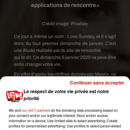
applications de rencontre⬦
Crédit image:
Pixabay
Ce jour a même un nom : Love Sunday, et il s’agit
donc du tout premier dimanche de janvier. C’est
une étude réalisée par le site de rencontre
Meetic
qui le dit. Ce dimanche 5 janvier 2020 va peut-être
enfin changer votre vie.
En effet d’après les chiffres donnés par Meetic, ce
jour correspondrait à un fort taux d’inscriptions de
Continuer sans accepter
célibataires sur les plateformes de rencontre en
Le respect de votre vie privée est notre
ligne. Le taux de messages envoyés durant un
priorité
Love Sunday est supérieur à 69% par rapport aux
autres jours de l’année. D’ailleurs, la meilleure
We and
our (447) partners
do the following data processing based on
your consent and/or our legitimate interest: Store and/or access
heure pour choper est entre 21h et 22h.
information on a device; Use limited data to select advertising; Create
profiles for personalised advertising; Use profiles to select personalised
Publié : 2 janvier 2020 à 11h07 par Gianni