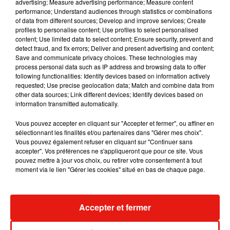
advertising; Measure advertising performance; Measure content
CASTILLO
performance; Understand audiences through statistics or combinations
Mundo Latino
of data from different sources; Develop and improve services; Create
profiles to personalise content; Use profiles to select personalised
content; Use limited data to select content; Ensure security, prevent and
detect fraud, and fix errors; Deliver and present advertising and content;
Guatemala : l'éruption du volcan
Save and communicate privacy choices. These technologies may
de Fuego est terminée
process personal data such as IP address and browsing data to offer
following functionalities: Identify devices based on information actively
requested; Use precise geolocation data; Match and combine data from
other data sources; Link different devices; Identify devices based on
information transmitted automatically.
Le fourmilier géant fait son retour
en Argentine, et en pleine...
Vous pouvez accepter en cliquant sur "Accepter et fermer", ou affiner en
sélectionnant les finalités et/ou partenaires dans "Gérer mes choix".
Vous pouvez également refuser en cliquant sur "Continuer sans
accepter". Vos préférences ne s'appliqueront que pour ce site. Vous
pouvez mettre à jour vos choix, ou retirer votre consentement à tout
Karol G dévoile la tracklist de
moment via le lien "Gérer les cookies" situé en bas de chaque page.
son nouvel album… avec des
invités...
Accepter et fermer
Au Guatemala, le volcan de