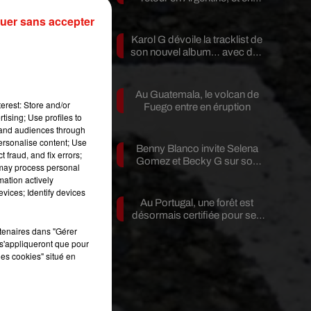
pleine...
uer sans accepter
?
Karol G dévoile la tracklist de
son nouvel album… avec des
invités...
Au Guatemala, le volcan de
erest: Store and/or
Fuego entre en éruption
tising; Use profiles to
tand audiences through
t
personalise content; Use
.
Benny Blanco invite Selena
 fraud, and fix errors;
Gomez et Becky G sur son
 may process personal
nouveau single
mation actively
vices; Identify devices
Au Portugal, une forêt est
désormais certifiée pour ses
bienfaits...
rtenaires dans "Gérer
s'appliqueront que pour
es
les cookies" situé en
r