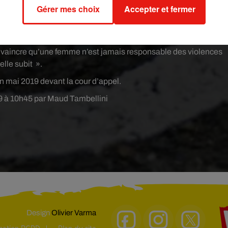
Gérer mes choix
Accepter et fermer
ion du gouvernement.
l’Égalité entre les femmes et les hommes, « considérer qu’une
strativement des violences qu’elle subit va à l’encontre de to
onvaincre qu’une femme n’est jamais responsable des violences
elle subit ».
n mai 2019 devant la cour d’appel.
19 à 10h45 par Maud Tambellini
Design
Olivier Varma