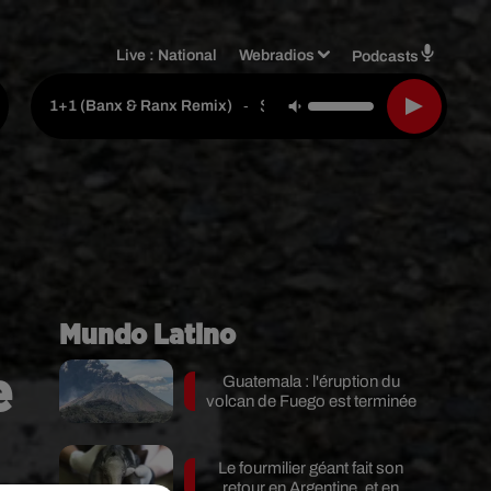
Live :
National
Webradios
Podcasts
Sia Feat. Yandel & Sofia Reye
-
1+1 (banx & Ranx Remix)
Mundo Latino
e
Guatemala : l'éruption du
volcan de Fuego est terminée
Le fourmilier géant fait son
retour en Argentine, et en