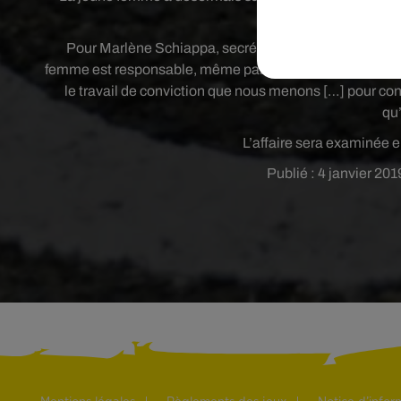
l’indignat
Pour Marlène Schiappa, secrétaire d’état chargée de 
femme est responsable, même partiellement, même admini
le travail de conviction que nous menons […] pour c
qu’
L’affaire sera examinée e
Publié : 4 janvier 20