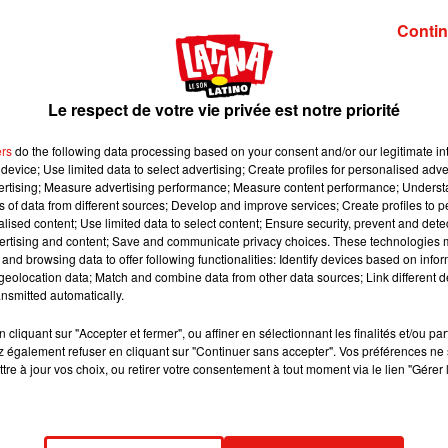
Contin
ponsable des violences conjugales qu'elle a subies 
onds de garantie des victimes et qui fait polémique.
Le respect de votre vie privée est notre priorité
t image:
Pexels
ers
do the following data processing based on your consent and/or our legitimate int
lice intervient au domicile d’un couple connu pour des faits de
device; Use limited data to select advertising; Create profiles for personalised adver
vertising; Measure advertising performance; Measure content performance; Unders
 de 25 ans de ne pas dormir chez elle ce soir-la. Malheureusemen
ns of data from different sources; Develop and improve services; Create profiles to 
 pouvoir passer la nuit ailleurs et finit par rentrer à son domicile
alised content; Use limited data to select content; Ensure security, prevent and detect
ertising and content; Save and communicate privacy choices. These technologies
ouvre la jeune femme inconsciente au pied de son immeuble. Son
and browsing data to offer following functionalities: Identify devices based on infor
de la jeter par la fenêtre.
eolocation data; Match and combine data from other data sources; Link different de
nsmitted automatically.
ais l’affaire ne s’arrête pas là puisque la victime est désormais
andicapée.
cliquant sur "Accepter et fermer", ou affiner en sélectionnant les finalités et/ou pa
 également refuser en cliquant sur "Continuer sans accepter". Vos préférences ne 
à la victime ; cette dernière est jugée en partie responsable d
tre à jour vos choix, ou retirer votre consentement à tout moment via le lien "Gérer 
imes ne propose alors qu’une indemnisation partielle. Le 13 févrie
ommission d’indemnisation des victimes d’infractions.
a cour d’appel d’Angers. D’autant que l’affaire a depuis suscité