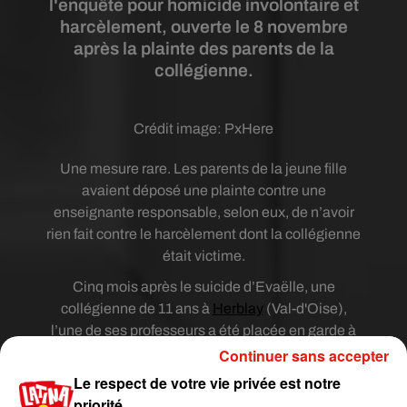
l'enquête pour homicide involontaire et
harcèlement, ouverte le 8 novembre
après la plainte des parents de la
collégienne.
Crédit image:
PxHere
Une mesure rare. Les parents de la jeune fille
avaient déposé une plainte contre une
enseignante responsable, selon eux, de n’avoir
rien fait contre le harcèlement dont la collégienne
était victime.
Cinq mois après le suicide d’Evaëlle, une
collégienne de 11 ans à
Herblay
(Val-d'Oise),
l’une de ses professeurs a été placée en garde à
vue, la semaine dernière, explique Le Parisien.
Continuer sans accepter
Les parents de la victime avaient porté plainte
Le respect de votre vie privée est notre
contre l’enseignante, estimant qu’elle n’avait pas
priorité