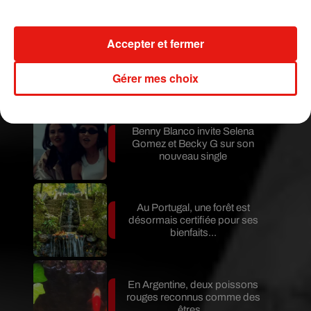
invités...
Accepter et fermer
Au Guatemala, le volcan de
Fuego entre en éruption
Gérer mes choix
Benny Blanco invite Selena
Gomez et Becky G sur son
nouveau single
Au Portugal, une forêt est
désormais certifiée pour ses
bienfaits...
En Argentine, deux poissons
rouges reconnus comme des
êtres...