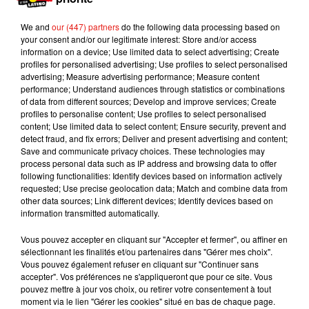
réagi face au harcèlement dont souffrait leur
enfant. Ils estiment aussi qu’elle l’avait
We and
our (447) partners
do the following data processing based on
your consent and/or our legitimate interest: Store and/or access
encouragé.
information on a device; Use limited data to select advertising; Create
profiles for personalised advertising; Use profiles to select personalised
Le parquet a ouvert une information judiciaire
advertising; Measure advertising performance; Measure content
contre X pour homicide involontaire, et pour
performance; Understand audiences through statistics or combinations
harcèlement moral sur mineur contre cette
of data from different sources; Develop and improve services; Create
profiles to personalise content; Use profiles to select personalised
professeure et plusieurs élèves
content; Use limited data to select content; Ensure security, prevent and
Publié : 18 novembre 2019 à 9h11 par Mikaà«l
detect fraud, and fix errors; Deliver and present advertising and content;
Save and communicate privacy choices. These technologies may
Livret
process personal data such as IP address and browsing data to offer
Mundo Latino
following functionalities: Identify devices based on information actively
requested; Use precise geolocation data; Match and combine data from
other data sources; Link different devices; Identify devices based on
information transmitted automatically.
Le fourmilier géant fait son retour
en Argentine, et en pleine...
Vous pouvez accepter en cliquant sur "Accepter et fermer", ou affiner en
sélectionnant les finalités et/ou partenaires dans "Gérer mes choix".
Vous pouvez également refuser en cliquant sur "Continuer sans
accepter". Vos préférences ne s'appliqueront que pour ce site. Vous
Karol G dévoile la tracklist de
pouvez mettre à jour vos choix, ou retirer votre consentement à tout
son nouvel album… avec des
moment via le lien "Gérer les cookies" situé en bas de chaque page.