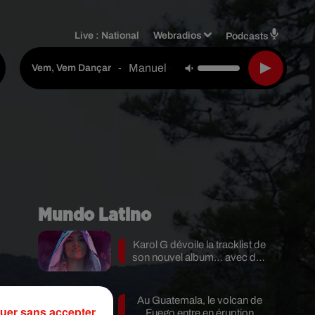
Live :
National
Webradios
Podcasts
Manuel Campos
-
Vem, Vem Dançar
Mundo Latino
Karol G dévoile la tracklist de
son nouvel album… avec des
invités...
Au Guatemala, le volcan de
n
uer sans accepter
Fuego entre en éruption