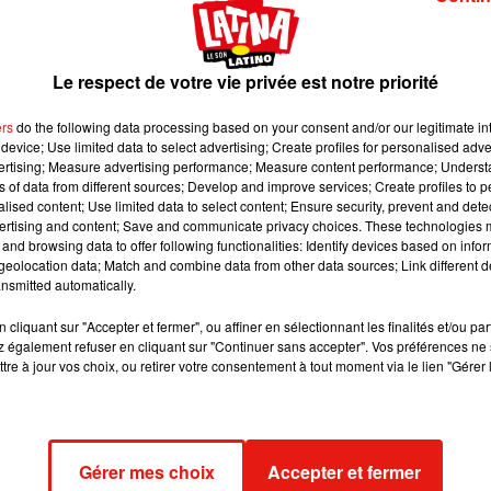
ssibles pour son public le plus fidèle.
Le respect de votre vie privée est notre priorité
 image:
Pixabay
ers
do the following data processing based on your consent and/or our legitimate int
 avec les parents étant petits, vous vous rappelez peut-être de 
device; Use limited data to select advertising; Create profiles for personalised adver
milieu entre les deux parties pour dormir.
vertising; Measure advertising performance; Measure content performance; Unders
ns of data from different sources; Develop and improve services; Create profiles to 
mplacement réservé et c’était comme dirait l’expression « à la bon
alised content; Use limited data to select content; Ensure security, prevent and detect
rdines grillées et petit apéro.
ertising and content; Save and communicate privacy choices. These technologies
and browsing data to offer following functionalities: Identify devices based on infor
 à tous de s’offrir quelques jours de vacances semble de plus 
eolocation data; Match and combine data from other data sources; Link different de
us s’écorner.
nsmitted automatically.
art des campings sont devenus hors de prix. En 2001, il y avait 6
cliquant sur "Accepter et fermer", ou affiner en sélectionnant les finalités et/ou pa
 ou deux petites étoiles en France.
 également refuser en cliquant sur "Continuer sans accepter". Vos préférences ne 
tre à jour vos choix, ou retirer votre consentement à tout moment via le lien "Gérer 
 des espaces aquatiques, des spas. D’ailleurs les emplacemen
ement un bungalow installé tout confort ou une roulotte. Résultat 
quatre étoiles sont d’ailleurs aujourd’hui deux fois plus nombreu
ings ayant une étoile.
Gérer mes choix
Accepter et fermer