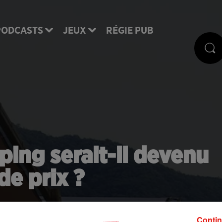
PODCASTS
JEUX
RÉGIE PUB
ping serait-il devenu
de prix ?
 dernières années de nombreux campings ont monté e
Contin