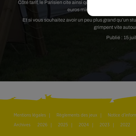
Côté tarif, le Parisien cite ainsi qu’en 2019 en moyenne
euros minimum la location d’un
Et si vous souhaitez avoir un peu plus grand qu’un st
grimpent vite auto
Publié : 15 ju
Mentions légales
Règlements des jeux
Notice d’info
Archives
2026
2025
2024
2023
2022