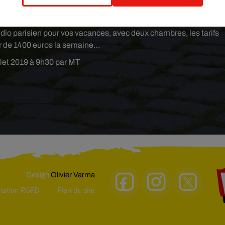
, dans un camping 4 étoiles de la chaîne Siblu, il faut compter 85
 bungalow de 25 mètres carré la semaine.
udio parisien pour vos vacances, avec deux chambres, les tarifs
ur de 1400 euros la semaine…
illet 2019 à 9h30 par MT
Design
Olivier Varma
rmation RGPD
Plan du site