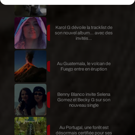
en Argentine, et en pleine...
Karol G dévoile la tracklist de
son nouvel album… avec des
invités...
Au Guatemala, le volcan de
Fuego entre en éruption
Benny Blanco invite Selena
Gomez et Becky G sur son
nouveau single
Au Portugal, une forêt est
désormais certifiée pour ses