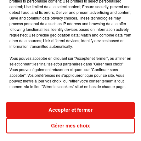
profiles to personalise content; Use profiles to select personalised
les bois pour ne pas payer de frais de vétérinaire.
content; Use limited data to select content; Ensure security, prevent and
detect fraud, and fix errors; Deliver and present advertising and content;
Soit, l’animal a été déposé, car son maître ne
Save and communicate privacy choices. These technologies may
pouvait plus s’occuper de lui
».
process personal data such as IP address and browsing data to offer
following functionalities: Identify devices based on information actively
Pour rappel : un animal n'est pas un jouet dont on
requested; Use precise geolocation data; Match and combine data from
se débarrasse.
other data sources; Link different devices; Identify devices based on
information transmitted automatically.
Côtes-d’Armor. En promenade près de
Guingamp, une femme tombe sur un boa
Vous pouvez accepter en cliquant sur "Accepter et fermer", ou affiner en
sélectionnant les finalités et/ou partenaires dans "Gérer mes choix".
constrictor
#Guingamp
#SaintAgathon
Vous pouvez également refuser en cliquant sur "Continuer sans
#Bretagne
https://t.co/JRNAfPM7VS
via
accepter". Vos préférences ne s'appliqueront que pour ce site. Vous
@ouestfrance
pouvez mettre à jour vos choix, ou retirer votre consentement à tout
moment via le lien "Gérer les cookies" situé en bas de chaque page.
— Ouest-France 22 (@OuestFrance22)
February 26, 2021
Accepter et fermer
Publié : 27 février 2021 à 19h45 par Aurélie AMCN
Mundo Latino
Gérer mes choix
Le fourmilier géant fait son retour