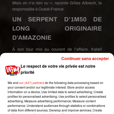
Mais on n’a rien vu
», raconte Gilles Albrech, le
responsable à Ouest-France.
UN SERPENT D’1M50 DE
LONG ORIGINAIRE
D’AMAZONIE
À son tour mis au courant de l’affaire, Katell
Quistinic, employée au Terrarium de Kerdanet de
Continuer sans accepter
Plouagat, se rend sur place en milieu d’après-midi
Le respect de votre vie privée est notre
et retrouve l’animal dans le feuillage. Selon elle,
priorité
cela devait faire deux jours que le boa, qui ne
possédait pas de puce, était mort.
We and
our (447) partners
do the following data processing based on
your consent and/or our legitimate interest: Store and/or access
Pour expliquer la présence de ce serpent
information on a device; Use limited data to select advertising; Create
originaire Amazonie qui ne peut survivre que dans
profiles for personalised advertising; Use profiles to select personalised
un climat entre 27 et 30 degrés, la spécialiste a
advertising; Measure advertising performance; Measure content
performance; Understand audiences through statistics or combinations
deux hypothèses : «
Soit, son propriétaire,
of data from different sources; Develop and improve services; Create
constatant son serpent malade, l’a déposé dans