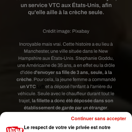
un service VTC aux États-Unis, afin
qu'elle aille à la crèche seule.
Crédit image:
Pixabay
Incroyable mais vrai. Cette histoire a eu lieu à
Manchester, une ville située dans le New
Hampshire aux États-Unis. Stephanie Goddu,
une Américaine de 35 ans, a en effet eu la drôle
d'idée
d'envoyer sa fille de 3 ans, seule, à la
crèche
. Pour cela, la jeune femme a commandé
un VTC
Lyft
et a déposé l'enfant à l'arrière du
véhicule. Seule avec le chauffeur durant tout le
trajet,
la fillette a donc été déposée dans son
établissement de garde par un étranger
.
La police prévenue
Continuer sans accepter
Le respect de votre vie privée est notre
Mise au courant des faits lorsque la mère ne s'est