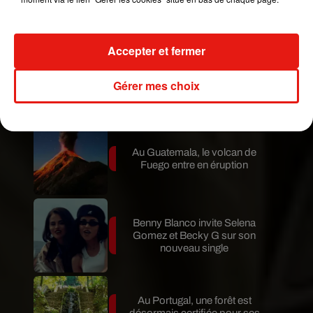
en Argentine, et en pleine...
Accepter et fermer
Karol G dévoile la tracklist de
son nouvel album… avec des
Gérer mes choix
invités...
Au Guatemala, le volcan de
Fuego entre en éruption
Benny Blanco invite Selena
Gomez et Becky G sur son
nouveau single
Au Portugal, une forêt est
désormais certifiée pour ses