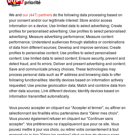
priorité
pas présentée à la crèche pour récupérer sa fille
l'après-midi, la police s'est alors rendue au
We and
our (447) partners
do the following data processing based on
domicile de Stephanie Goddu. Sur place, les
your consent and/or our legitimate interest: Store and/or access
information on a device; Use limited data to select advertising; Create
autorités ont découvert son second enfant, un
profiles for personalised advertising; Use profiles to select personalised
bébé de trois mois, installé dans un siège pour
advertising; Measure advertising performance; Measure content
bébé dans des vêtements trop chauds juste à côté
performance; Understand audiences through statistics or combinations
of data from different sources; Develop and improve services; Create
du radiateur, et
"couvert d'urine"
. La jeune femme
profiles to personalise content; Use profiles to select personalised
a été arrêtée et est
aujourd'hui poursuivie pour
content; Use limited data to select content; Ensure security, prevent and
mise en danger de la vie d'autrui.
detect fraud, and fix errors; Deliver and present advertising and content;
Save and communicate privacy choices. These technologies may
Publié : 12 janvier 2021 à 13h40 par A.L.
process personal data such as IP address and browsing data to offer
following functionalities: Identify devices based on information actively
Mundo Latino
requested; Use precise geolocation data; Match and combine data from
other data sources; Link different devices; Identify devices based on
information transmitted automatically.
Guatemala : l'éruption du volcan
de Fuego est terminée
Vous pouvez accepter en cliquant sur "Accepter et fermer", ou affiner en
sélectionnant les finalités et/ou partenaires dans "Gérer mes choix".
Vous pouvez également refuser en cliquant sur "Continuer sans
accepter". Vos préférences ne s'appliqueront que pour ce site. Vous
pouvez mettre à jour vos choix, ou retirer votre consentement à tout
Le fourmilier géant fait son retour
moment via le lien "Gérer les cookies" situé en bas de chaque page.