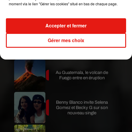
moment via le lien "Gérer les cookies" situé en bas de chaque page.
Le fourmilier géant fait son retour
en Argentine, et en pleine...
Accepter et fermer
Karol G dévoile la tracklist de
Gérer mes choix
son nouvel album… avec des
invités...
Au Guatemala, le volcan de
Fuego entre en éruption
Benny Blanco invite Selena
Gomez et Becky G sur son
nouveau single