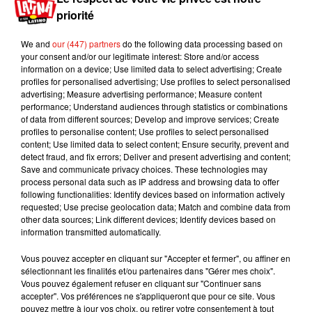
vu depuis 2007.
priorité
«Si les usagers peuvent rester chez eux, c'est
We and
our (447) partners
do the following data processing based on
mieux pour eux», a fait savoir l'Unsa, qui entrevoit
your consent and/or our legitimate interest: Store and/or access
déjà «une journée très compliquée pour eux»,
information on a device; Use limited data to select advertising; Create
profiles for personalised advertising; Use profiles to select personalised
avec «peut-être seulement un métro par heure» !
advertising; Measure advertising performance; Measure content
La grève est pour l’instant prévu pour durer 24
performance; Understand audiences through statistics or combinations
heures mais pourrait se transformer en
of data from different sources; Develop and improve services; Create
profiles to personalise content; Use profiles to select personalised
mouvement illimité comme il y a 12 ans, ou pire
content; Use limited data to select content; Ensure security, prevent and
encore pour ceux qui l’ont vécu, en 1995.
detect fraud, and fix errors; Deliver and present advertising and content;
Save and communicate privacy choices. These technologies may
Publié : 5 novembre 2019 à 9h45 par Mikaà«l
process personal data such as IP address and browsing data to offer
Livret
following functionalities: Identify devices based on information actively
Mundo Latino
requested; Use precise geolocation data; Match and combine data from
other data sources; Link different devices; Identify devices based on
information transmitted automatically.
Guatemala : l'éruption du volcan
Vous pouvez accepter en cliquant sur "Accepter et fermer", ou affiner en
de Fuego est terminée
sélectionnant les finalités et/ou partenaires dans "Gérer mes choix".
Vous pouvez également refuser en cliquant sur "Continuer sans
accepter". Vos préférences ne s'appliqueront que pour ce site. Vous
pouvez mettre à jour vos choix, ou retirer votre consentement à tout