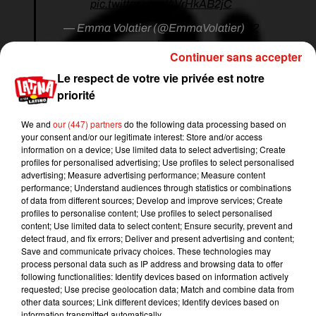
pic.twitter.com/4VrHkAB2jC
— Emma Volatier (@EmmaVolatier)
12
novembre 2018
Continuer sans accepter
Voici ma page d’accueil ! Accompagnée de mon
Le respect de votre vie privée est notre
chat (qui aurait facilement pu interpréter Salem
priorité
�xܼ ), je vous présente tout ce que je sais faire.
#communication
#digital
#audiovisuel
We and
our (447) partners
do the following data processing based on
your consent and/or our legitimate interest: Store and/or access
#graphisme
#événementiel
#marketing
information on a device; Use limited data to select advertising; Create
pic.twitter.com/e7xwi7CmCF
profiles for personalised advertising; Use profiles to select personalised
advertising; Measure advertising performance; Measure content
— Emma Volatier (@EmmaVolatier)
12
performance; Understand audiences through statistics or combinations
novembre 2018
of data from different sources; Develop and improve services; Create
profiles to personalise content; Use profiles to select personalised
Histoire de vous prouver de quoi je suis capable,
content; Use limited data to select content; Ensure security, prevent and
je vais poster quelques-unes de mes
detect fraud, and fix errors; Deliver and present advertising and content;
Save and communicate privacy choices. These technologies may
réalisations. Pour commencer, j’ai eu le 3e prix
process personal data such as IP address and browsing data to offer
de l’annonceur lors du Créative Contest à
following functionalities: Identify devices based on information actively
@iscpalyon
avec ce logo réalisé en binome pour
requested; Use precise geolocation data; Match and combine data from
other data sources; Link different devices; Identify devices based on
@jtvkids
@berangervalerie
information transmitted automatically.