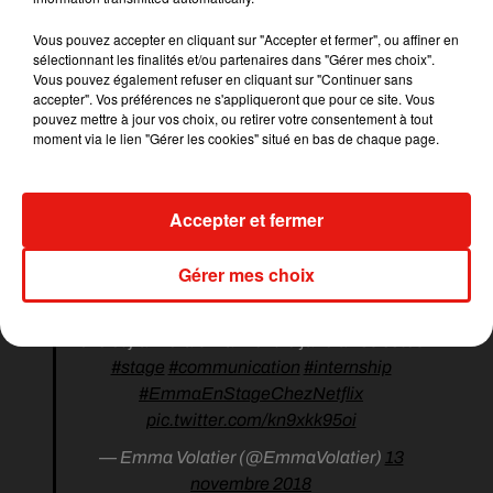
pic.twitter.com/ixSyO2sX9P
Vous pouvez accepter en cliquant sur "Accepter et fermer", ou affiner en
— Emma Volatier (@EmmaVolatier)
14
sélectionnant les finalités et/ou partenaires dans "Gérer mes choix".
novembre 2018
Vous pouvez également refuser en cliquant sur "Continuer sans
accepter". Vos préférences ne s'appliqueront que pour ce site. Vous
Je vous en dis un peu plus sur mon
pouvez mettre à jour vos choix, ou retirer votre consentement à tout
comportement avec ce générique d’une des
moment via le lien "Gérer les cookies" situé en bas de chaque page.
meilleures de vos séries ! Bon visionnage.
#laschicasdelcable
pic.twitter.com/pCQulkUuE2
Accepter et fermer
— Emma Volatier (@EmmaVolatier)
13
Gérer mes choix
novembre 2018
Je cherche un stage de 3 mois à partir de janvier
2019 et j’aimerais vraiment le faire à vos côtés !
#stage
#communication
#internship
#EmmaEnStageChezNetflix
pic.twitter.com/kn9xkk95oi
— Emma Volatier (@EmmaVolatier)
13
novembre 2018