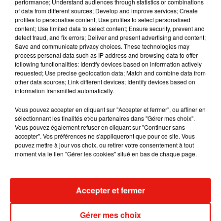
performance; Understand audiences through statistics or combinations
of data from different sources; Develop and improve services; Create
profiles to personalise content; Use profiles to select personalised
content; Use limited data to select content; Ensure security, prevent and
Le fourmilier géant fait son retour
detect fraud, and fix errors; Deliver and present advertising and content;
en Argentine, et en pleine...
Save and communicate privacy choices. These technologies may
process personal data such as IP address and browsing data to offer
following functionalities: Identify devices based on information actively
requested; Use precise geolocation data; Match and combine data from
other data sources; Link different devices; Identify devices based on
Karol G dévoile la tracklist de
information transmitted automatically.
son nouvel album… avec des
invités...
Vous pouvez accepter en cliquant sur "Accepter et fermer", ou affiner en
sélectionnant les finalités et/ou partenaires dans "Gérer mes choix".
Vous pouvez également refuser en cliquant sur "Continuer sans
accepter". Vos préférences ne s'appliqueront que pour ce site. Vous
Au Guatemala, le volcan de
pouvez mettre à jour vos choix, ou retirer votre consentement à tout
Fuego entre en éruption
moment via le lien "Gérer les cookies" situé en bas de chaque page.
Accepter et fermer
Benny Blanco invite Selena
Gomez et Becky G sur son
nouveau single
Gérer mes choix