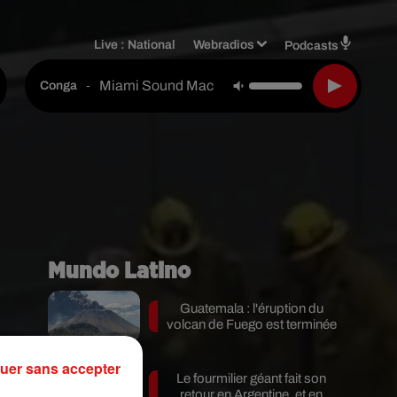
Live :
National
Webradios
Podcasts
Miami Sound Machine Feat. Gloria Estefan
-
Conga
Mundo Latino
Guatemala : l'éruption du
volcan de Fuego est terminée
uer sans accepter
Le fourmilier géant fait son
retour en Argentine, et en