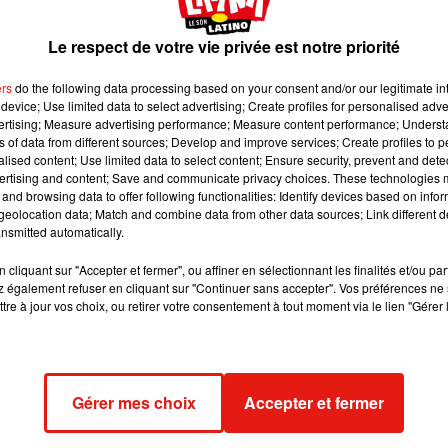
à être greffé s'est écrasé sur la zone d'atterrissage
Le respect de votre vie privée est notre priorité
moins pu être récupéré par les pompiers, a été don
 trébuché et l'a fait tomber...
ers
do the following data processing based on your consent and/or our legitimate int
device; Use limited data to select advertising; Create profiles for personalised adver
vertising; Measure advertising performance; Measure content performance; Unders
ns of data from different sources; Develop and improve services; Create profiles to 
écran YouTube © FOX 5 SAN DIEGO
alised content; Use limited data to select content; Ensure security, prevent and detect
ertising and content; Save and communicate privacy choices. These technologies
ce vendredi 6 novembre.
Pour des raisons encore inconnues,
un
and browsing data to offer following functionalities: Identify devices based on infor
effé, s'est écrasé sur le toit du Keck Hospital
. Si aucun blessé
eolocation data; Match and combine data from other data sources; Link different de
nsmitted automatically.
l stabilisé et l'intervention des pompiers, un médecin est allé
hé, laissant ainsi le cœur tomber au sol. L’organe a néanmoins 
cliquant sur "Accepter et fermer", ou affiner en sélectionnant les finalités et/ou pa
a miraculeusement pas été endommagé et a pu être greffé à un
 également refuser en cliquant sur "Continuer sans accepter". Vos préférences ne 
tre à jour vos choix, ou retirer votre consentement à tout moment via le lien "Gérer 
s’est déroulée avec succès"
, a assuré la porte-parole de l’hôpital
ashes on Los Angeles helipad.
https://t.co/NxTQTTmm76
ter.com/axaBfVuW3i
deos (@breakingavnews)
November 7, 2020
Gérer mes choix
Accepter et fermer
l’hélicoptère couché sur le flanc sur le toit de l’hôpital, tandis qu