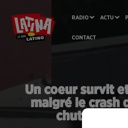
RADIO
ACTU
CONTACT
Un coeur survit et
malgré le crash d
chute d’un 