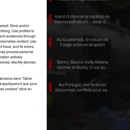
pleine...
né
Karol G dévoile la tracklist de
son nouvel album… avec des
erest: Store and/or
invités...
tising; Use profiles to
tand audiences through
Au Guatemala, le volcan de
personalise content; Use
Fuego entre en éruption
 fraud, and fix errors;
 may process personal
mation actively
vices; Identify devices
Benny Blanco invite Selena
Gomez et Becky G sur son
nouveau single
pu
rtenaires dans "Gérer
s'appliqueront que pour
Au Portugal, une forêt est
les cookies" situé en
.
désormais certifiée pour ses
bienfaits...
e