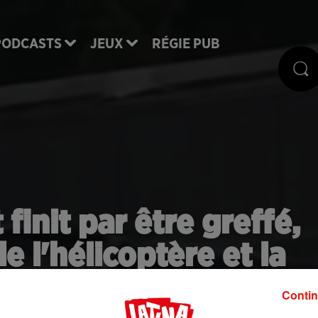
PODCASTS
JEUX
RÉGIE PUB
 finit par être greffé,
e l'hélicoptère et la
médecin (vidéo)
Contin