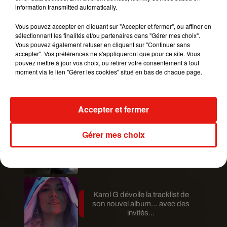
information transmitted automatically.
— Disney (@DisneyFR)
13 novembre 2018
Vous pouvez accepter en cliquant sur "Accepter et fermer", ou affiner en
Publié : 13 novembre 2018 à 16h45 par Aurélie
sélectionnant les finalités et/ou partenaires dans "Gérer mes choix".
Amcn
Vous pouvez également refuser en cliquant sur "Continuer sans
Mundo Latino
accepter". Vos préférences ne s'appliqueront que pour ce site. Vous
pouvez mettre à jour vos choix, ou retirer votre consentement à tout
moment via le lien "Gérer les cookies" situé en bas de chaque page.
Guatemala : l'éruption du volcan
de Fuego est terminée
Accepter et fermer
Gérer mes choix
Le fourmilier géant fait son retour
en Argentine, et en pleine...
Karol G dévoile la tracklist de
son nouvel album… avec des
invités...