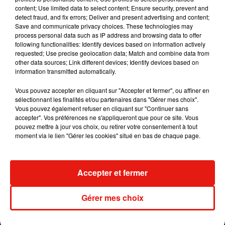
content; Use limited data to select content; Ensure security, prevent and
detect fraud, and fix errors; Deliver and present advertising and content;
Save and communicate privacy choices. These technologies may
process personal data such as IP address and browsing data to offer
following functionalities: Identify devices based on information actively
requested; Use precise geolocation data; Match and combine data from
other data sources; Link different devices; Identify devices based on
information transmitted automatically.
Vous pouvez accepter en cliquant sur "Accepter et fermer", ou affiner en
Voir cette publication sur Instagram
sélectionnant les finalités et/ou partenaires dans "Gérer mes choix".
Vous pouvez également refuser en cliquant sur "Continuer sans
Une publication partagée par J Balvin (@jbalvin)
accepter". Vos préférences ne s'appliqueront que pour ce site. Vous
pouvez mettre à jour vos choix, ou retirer votre consentement à tout
moment via le lien "Gérer les cookies" situé en bas de chaque page.
La sortie de ce long-métrage est prévue le 7 mai
prochain sur Amazon Prime Video.
Publié : 15 avril 2021 à 11h08 par A.L.
Accepter et fermer
Mundo Latino
Gérer mes choix
Guatemala : l'éruption du volcan
de Fuego est terminée