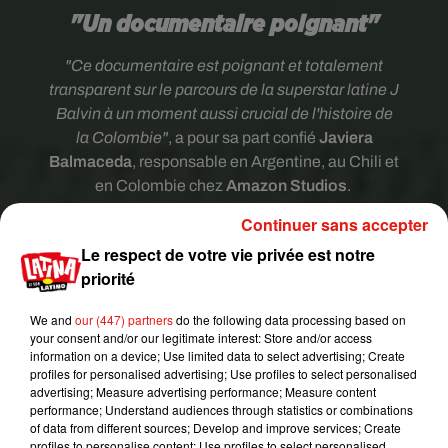
"Un documentaire poignant"
"Ce documentaire est poignant et totalement
transparent sur le parcours de la superstar latine J
Balvin à un moment aussi crucial de l'histoire de
la Colombie"
, a pour sa part confié
Javiera
Balmaceda
, responsable en Argentine, au Chili et
en Colombie chez
Amazon Studios
.
"
Le cinéaste Matthew Heineman est un maître de
Continuer sans accepter
son art et représente magnifiquement la
Le respect de votre vie privée est notre
perspective d'une icône de la musique
priorité
internationale. Nous sommes ravis d'accueillir de
nouveau Matthew dans la famille Amazon et de
We and
our (447) partners
do the following data processing based on
your consent and/or our legitimate interest: Store and/or access
partager l'histoire de J Balvin avec nos clients
information on a device; Use limited data to select advertising; Create
mondiaux"
, a-t-il poursuivi dans un communiqué.
profiles for personalised advertising; Use profiles to select personalised
advertising; Measure advertising performance; Measure content
performance; Understand audiences through statistics or combinations
of data from different sources; Develop and improve services; Create
profiles to personalise content; Use profiles to select personalised