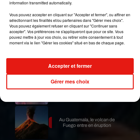
information transmitted automatically.
Vous pouvez accepter en cliquant sur "Accepter et fermer", ou affiner en
Publié : 16 novembre 2018 à 16h00 par Aurélie
sélectionnant les finalités et/ou partenaires dans "Gérer mes choix".
Amcn
Vous pouvez également refuser en cliquant sur "Continuer sans
Mundo Latino
accepter". Vos préférences ne s'appliqueront que pour ce site. Vous
pouvez mettre à jour vos choix, ou retirer votre consentement à tout
moment via le lien "Gérer les cookies" situé en bas de chaque page.
Le fourmilier géant fait son retour
en Argentine, et en pleine...
Accepter et fermer
Gérer mes choix
Karol G dévoile la tracklist de
son nouvel album… avec des
invités...
Au Guatemala, le volcan de
Fuego entre en éruption