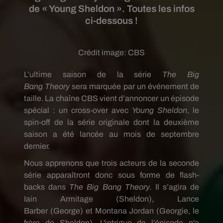
de « Young Sheldon ». Toutes les infos
ci-dessous !
Crédit image:
CBS
L’ultime saison de la série
The Big
Bang
Theory
sera marquée par un événement de
taille.
La chaîne CBS vient d’annoncer un épisode
spécial :
un cross-over avec
Young Sheldon
, le
spin-off de la série originale dont la deuxième
saison a été lancée au mois de septembre
dernier.
Nous apprenons que t
rois acteurs de la seconde
série apparaîtront donc sous forme de
flash-
backs
dans
The Big Bang
Theory.
Il s’agira de
Iain
Armitage
(Sheldon)
, Lance
Barber
(George)
et Montana Jordan
(Georgie, le
frère de Sheldon)
.
L'
intrigue de l’épisode n'a