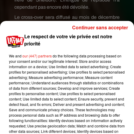
cependant pas encore été dévoilée.
Le cross-over
sera
diffusé
au mois de décembre
prochain.
Le tout dernier épisode de
The Big
Continuer sans accepter
Bang
Theory
sera quant à lui
diffusé
au printemps
Le respect de votre vie privée est notre
2019.
priorité
We and
our (447) partners
do the following data processing based on
your consent and/or our legitimate interest: Store and/or access
information on a device; Use limited data to select advertising; Create
profiles for personalised advertising; Use profiles to select personalised
advertising; Measure advertising performance; Measure content
performance; Understand audiences through statistics or combinations
of data from different sources; Develop and improve services; Create
profiles to personalise content; Use profiles to select personalised
content; Use limited data to select content; Ensure security, prevent and
detect fraud, and fix errors; Deliver and present advertising and content;
Save and communicate privacy choices. These technologies may
process personal data such as IP address and browsing data to offer
following functionalities: Identify devices based on information actively
requested; Use precise geolocation data; Match and combine data from
other data sources; Link different devices; Identify devices based on