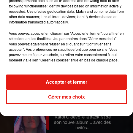
process personal data such as IP address and browsing data to offer
Voir cette publication sur Instagram
following functionalities: Identify devices based on information actively
requested; Use precise geolocation data; Match and combine data from
God Bless Stan Lee. Me? Not Yet. And Dat's Da
other data sources; Link different devices; Identify devices based on
"I'm Still A Live, And Strivin'" Truth,Ruth. YA-DIG?
information transmitted automatically.
SHO-NUFF.
Vous pouvez accepter en cliquant sur "Accepter et fermer", ou affiner en
Une publication partagée par
Spike Lee
(@officialspikelee) le
sélectionnant les finalités et/ou partenaires dans "Gérer mes choix".
Vous pouvez également refuser en cliquant sur "Continuer sans
accepter". Vos préférences ne s'appliqueront que pour ce site. Vous
Publié : 14 novembre 2018 à 16h40 par Aurélie
pouvez mettre à jour vos choix, ou retirer votre consentement à tout
moment via le lien "Gérer les cookies" situé en bas de chaque page.
Amcn
Mundo Latino
Accepter et fermer
Le fourmilier géant fait son retour
en Argentine, et en pleine...
Gérer mes choix
Karol G dévoile la tracklist de
son nouvel album… avec des
invités...