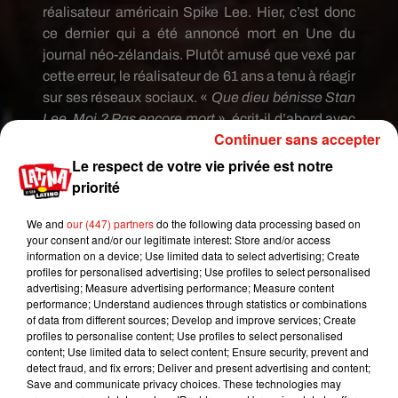
réalisateur américain
Spike
Lee.
Hier, c’est donc
ce dernier qui a été annoncé mort en
Une
du
journal
néo-zélandais.
Plutôt amusé que
vexé
par
cette erreur, le réalisateur de 61 ans a tenu à réagir
sur ses réseaux sociaux.
«
Que dieu bénisse Stan
Lee.
Moi ?
Pas encore mort
», écrit-il d’abord avec
Continuer sans accepter
humour avant de faire une référence au film
Do
The
Right
Thing
.
Le respect de votre vie privée est notre
priorité
We and
our (447) partners
do the following data processing based on
your consent and/or our legitimate interest: Store and/or access
information on a device; Use limited data to select advertising; Create
profiles for personalised advertising; Use profiles to select personalised
advertising; Measure advertising performance; Measure content
performance; Understand audiences through statistics or combinations
of data from different sources; Develop and improve services; Create
profiles to personalise content; Use profiles to select personalised
content; Use limited data to select content; Ensure security, prevent and
detect fraud, and fix errors; Deliver and present advertising and content;
Save and communicate privacy choices. These technologies may