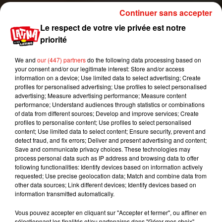
prendre le billet,
il prend votre place au volant, et
Continuer sans accepter
vous la vole
.
Le respect de votre vie privée est notre
[
#ContreLesVols
] Un petit billet de 50€ sur le
priorité
pare-brise ? Une aubaine mais... Méfiance ! Il
peut s'agir d'un piège. �xÉ
We and
our (447) partners
do the following data processing based on
your consent and/or our legitimate interest: Store and/or access
pic.twitter.com/1k3b5YMwcM
information on a device; Use limited data to select advertising; Create
profiles for personalised advertising; Use profiles to select personalised
— Police nationale (@PoliceNationale)
26
advertising; Measure advertising performance; Measure content
octobre 2018
performance; Understand audiences through statistics or combinations
of data from different sources; Develop and improve services; Create
La police nationale appelle donc à
la plus grande
profiles to personalise content; Use profiles to select personalised
vigilance face à cette situation
. Deux conseils
content; Use limited data to select content; Ensure security, prevent and
pour éviter le pire :
vérifiez votre pare-brise avant
detect fraud, and fix errors; Deliver and present advertising and content;
Save and communicate privacy choices. These technologies may
de rentrer dans votre voiture, et, si vous devez
process personal data such as IP address and browsing data to offer
en sortir, prenez vos clés avec vous
.
following functionalities: Identify devices based on information actively
requested; Use precise geolocation data; Match and combine data from
Publié : 10 novembre 2018 à 11h45 par Stéphane
other data sources; Link different devices; Identify devices based on
Hubert
information transmitted automatically.
Mundo Latino
Vous pouvez accepter en cliquant sur "Accepter et fermer", ou affiner en
sélectionnant les finalités et/ou partenaires dans "Gérer mes choix".