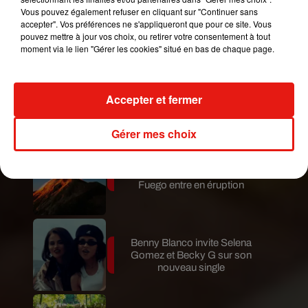
Vous pouvez également refuser en cliquant sur "Continuer sans
Le fourmilier géant fait son retour
accepter". Vos préférences ne s'appliqueront que pour ce site. Vous
en Argentine, et en pleine...
pouvez mettre à jour vos choix, ou retirer votre consentement à tout
moment via le lien "Gérer les cookies" situé en bas de chaque page.
Karol G dévoile la tracklist de
Accepter et fermer
son nouvel album… avec des
invités...
Gérer mes choix
Au Guatemala, le volcan de
Fuego entre en éruption
Benny Blanco invite Selena
Gomez et Becky G sur son
nouveau single