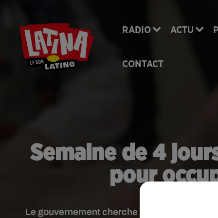
RADIO
ACTU
CONTACT
Semaine de 4 jours
pour occup
Le gouvernement cherche à occuper les enfant