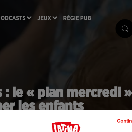
PODCASTS
JEUX
RÉGIE PUB
 : le « plan mercredi »
er les enfants
Contin
s qui n'auront plus école le mercredi avec le reto