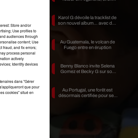
a
pleine...
Karol G dévoile la tracklist de
son nouvel album… avec des
erest: Store and/or
invités...
tising; Use profiles to
tand audiences through
personalise content; Use
Au Guatemala, le volcan de
-
 fraud, and fix errors;
Fuego entre en éruption
en
 may process personal
mation actively
vices; Identify devices
Benny Blanco invite Selena
Gomez et Becky G sur son
nouveau single
rtenaires dans "Gérer
s
s'appliqueront que pour
Au Portugal, une forêt est
les cookies" situé en
désormais certifiée pour ses
bienfaits...
rs
es