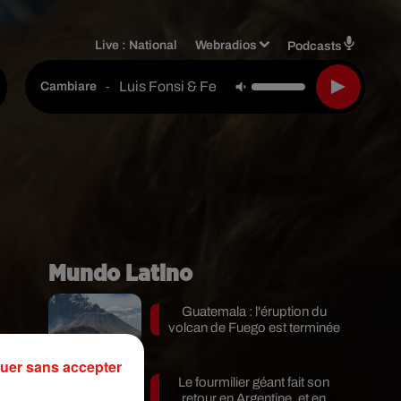
Live :
National
Webradios
Podcasts
Luis Fonsi & Feid
-
Cambiare
Mundo Latino
Guatemala : l'éruption du
volcan de Fuego est terminée
uer sans accepter
Le fourmilier géant fait son
ur
retour en Argentine, et en