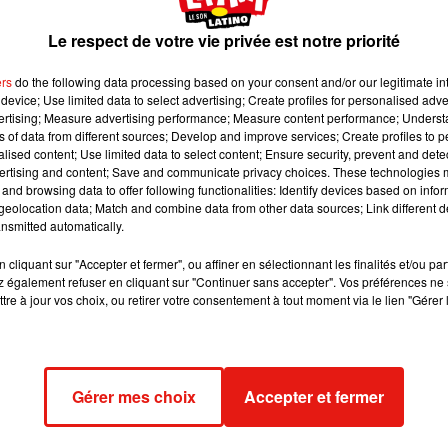
aré du sujet et met en avant le sport, la culture et l
nature.
Le respect de votre vie privée est notre priorité
ers
do the following data processing based on your consent and/or our legitimate int
 image:
Pixabay
device; Use limited data to select advertising; Create profiles for personalised adver
vertising; Measure advertising performance; Measure content performance; Unders
ns of data from different sources; Develop and improve services; Create profiles to 
 jours à l’école oblige, le ministre de l’Éducation Nationale, Jean
alised content; Use limited data to select content; Ensure security, prevent and detect
le mercredi. Il a justement présenté hier son « plan mercredi » 
ertising and content; Save and communicate privacy choices. These technologies
Un programme qui met au centre du projet pédagogique le sport, la
and browsing data to offer following functionalities: Identify devices based on infor
eolocation data; Match and combine data from other data sources; Link different de
re et la nature.
nsmitted automatically.
nale, ce plan "fédère tous les acteurs", comme les associations
cliquant sur "Accepter et fermer", ou affiner en sélectionnant les finalités et/ou pa
 musées, conservatoires etc.) ou les sites naturels (parcs, ferme
 également refuser en cliquant sur "Continuer sans accepter". Vos préférences ne 
ogiques etc.).
tre à jour vos choix, ou retirer votre consentement à tout moment via le lien "Gérer 
ernera tous les enfants scolarisés
istiques, manuelles, environnementales, numériques, civiques et
cernera tous les enfants scolarisés, de la maternelle au CM2, ho
Gérer mes choix
Accepter et fermer
rtir de la rentrée 2018.
el Blanquer annonce que le soutient financier sera doublé pour l