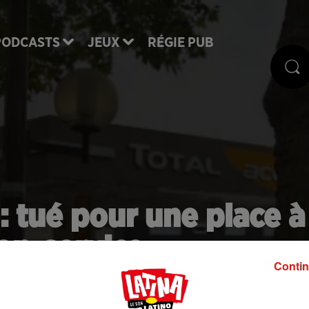
PODCASTS
JEUX
RÉGIE PUB
: tué pour une place à
ion-service
Contin
s (Seine-Saint-Denis) après un banal différend ave