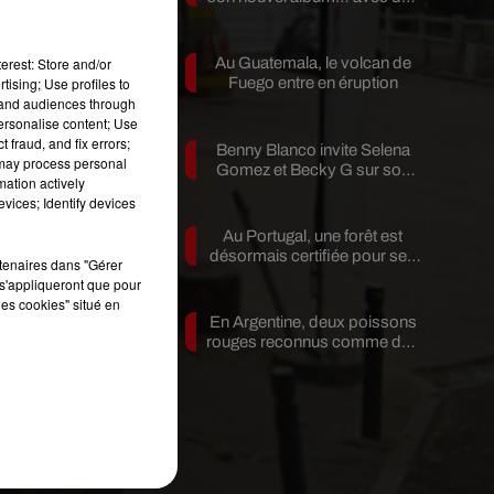
invités...
erest: Store and/or
Au Guatemala, le volcan de
tising; Use profiles to
Fuego entre en éruption
tand audiences through
personalise content; Use
st
 fraud, and fix errors;
Benny Blanco invite Selena
 may process personal
Gomez et Becky G sur son
mation actively
nouveau single
vices; Identify devices
ue
Au Portugal, une forêt est
désormais certifiée pour ses
rtenaires dans "Gérer
bienfaits...
e
s'appliqueront que pour
les cookies" situé en
En Argentine, deux poissons
rouges reconnus comme des
êtres...
s
e