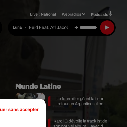
Live :
National
Webradios
Podcasts
Feid Feat. Atl Jacob
-
Luna
Mundo Latino
Le fourmilier géant fait son
retour en Argentine, et en
uer sans accepter
pleine...
Karol G dévoile la tracklist de
c
son nouvel album… avec des