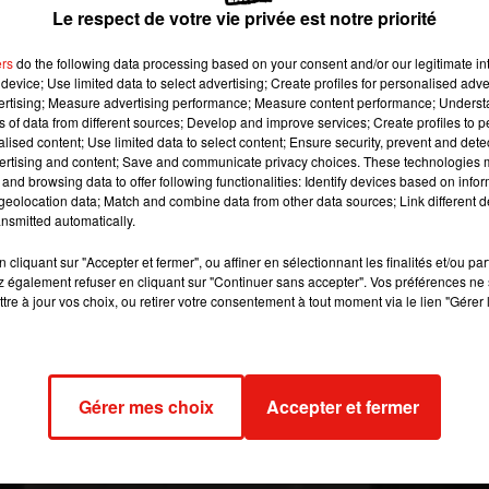
iste à la station-service.
Le respect de votre vie privée est notre priorité
ers
do the following data processing based on your consent and/or our legitimate int
-service rue de Paris - Les Lilas (Seine-Saint-Denis)
device; Use limited data to select advertising; Create profiles for personalised adver
vertising; Measure advertising performance; Measure content performance; Unders
ns of data from different sources; Develop and improve services; Create profiles to 
ace dans une file d'attente à la station-service. La bagarre s'e
alised content; Use limited data to select content; Ensure security, prevent and detect
coup de couteau mortel.
ertising and content; Save and communicate privacy choices. These technologies
and browsing data to offer following functionalities: Identify devices based on infor
utomobilistes, sur la commune des Lilas (Seine-Saint-Denis). Les
eolocation data; Match and combine data from other data sources; Link different de
 dans la file d’attente à la pompe de la station-service Total, r
nsmitted automatically.
de Paris.
cliquant sur "Accepter et fermer", ou affiner en sélectionnant les finalités et/ou pa
int d’en venir aux mains. La bagarre à mains nues a viré au dram
 également refuser en cliquant sur "Continuer sans accepter". Vos préférences ne 
tre à jour vos choix, ou retirer votre consentement à tout moment via le lien "Gérer 
lors frappé son adversaire au ventre, le blessant mortellement.
ver la victime âgée de 35 ans, originaire de Pavillon-sous-Bois.
édiatement pris la fuite, laissant sa voiture sur place. Les force
 présumé, âgé de 30 ans a été interpellé dans la soirée, indique L
Gérer mes choix
Accepter et fermer
Parisien.